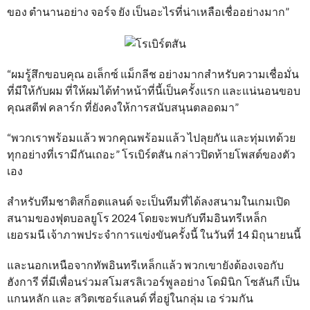
ของ ตำนานอย่าง จอร์จ ยัง เป็นอะไรที่น่าเหลือเชื่ออย่างมาก”
“ผมรู้สึกขอบคุณ อเล็กซ์ แม็กลีช อย่างมากสำหรับความเชื่อมั่น
ที่มีให้กับผม ที่ให้ผมได้ทำหน้าที่นี้เป็นครั้งแรก และแน่นอนขอบ
คุณสตีฟ คลาร์ก ที่ยังคงให้การสนับสนุนตลอดมา”
“พวกเราพร้อมแล้ว พวกคุณพร้อมแล้ว ไปลุยกัน และทุ่มเทด้วย
ทุกอย่างที่เรามีกันเถอะ” โรเบิร์ตสัน กล่าวปิดท้ายโพสต์ของตัว
เอง
สำหรับทีมชาติสก็อตแลนด์ จะเป็นทีมที่ได้ลงสนามในเกมเปิด
สนามของฟุตบอลยูโร 2024 โดยจะพบกับทีมอินทรีเหล็ก
เยอรมนี เจ้าภาพประจำการแข่งขันครั้งนี้ ในวันที่ 14 มิถุนายนนี้
และนอกเหนือจากทัพอินทรีเหล็กแล้ว พวกเขายังต้องเจอกับ
ฮังการี ที่มีเพื่อนร่วมสโมสรลิเวอร์พูลอย่าง โดมินิก โซลันกี เป็น
แกนหลัก และ สวิตเซอร์แลนด์ ที่อยู่ในกลุ่ม เอ ร่วมกัน