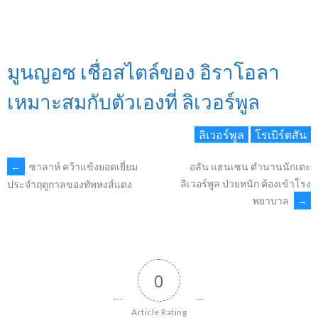
มูนญอซ เชื่อสไตล์ของ อิราโอลา
เหมาะสมกับตัวเองที่ ลิเวอร์พูล
ลิเวอร์พูล
โรเบิร์ตสัน
POST
←
ซาลาห์ คว้าแข้งยอดเยี่ยม
อลัน แฮนเซน ตำนานนักเตะ
ลิเวอร์พูล ป่วยหนัก ต้องเข้าโรง
ประจำฤดูกาลของทัพหงส์แดง
พยาบาล
→
NAVIGATION
0
Article Rating