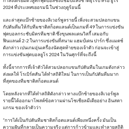
กำลังเตรียมตัวสู้ศึกฟุตบอลชิงแชมป์แห่งชาติยุโรป หรือ ยูโร
2024 ที่ประเทศเยอรมนี ในช่วงฤดูร้อนนี้
และล่าสุดแบ๊กซ้ายของลิเวอร์พูลรายนี้ เพิ่งจะสวมปลอกแขน
กัปตันทีมให้กับทีมชาติสก็อตแลนด์เป็นเกมที่ 49 ในการแข่งขัน
ฟุตบอลกระชับมิตรทีมชาติ ซึ่งขุนพลแดนวิสกี้ เสมอกับ
ฟินแลนด์ 2-2 ในการแข่งขันที่สนาม แฮมป์เดน ปาร์ก ซึ่งแมตช์
ดังกล่าว เปนเกมอุ่นเครื่องนัดสุดท้ายของเจ้าตัว ก่อนจะเข้าสู่
การแข่งขันฟุตบอลยูโร 2024 ในวันศุกร์ที่จะถึงนี้
ทั้งนี้จากการที่เจ้าตัวได้สวมปลอกแขนกัปตันทีมในเกมดังกล่าว
ส่งผลให้ โรเบิร์ตสัน ได้ทำสถิติใหม่ ในการเป็นกัปตันทีมมาก
ที่สุดของทีมชาติสก็อตแลนด์
โดยหลังจากที่ได้ทำสถิติดังกล่าว ทางแบ๊กซ้ายของลิเวอร์พูล
รายนี้ได้ออกมาโพสต์ข้อความผ่านโซเชียลมีเดียอย่าง อินสตา
แกรม ของเจ้าตัวว่า
“การได้เป็นกัปตันทีมชาติสก็อตแลนด์เพียงหนึ่งครั้ง มันเป็น
ความฝันที่กลายเป็นความจริง แต่การก้าวข้ามและทำลายสถิติ