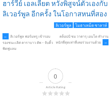
ฮาร์วีย์ เอลเลียต หวังพิสูจน์ตัวเองกับ
ลิเวอร์พูล อีกครั้ง ในโอกาสหนที่สอง
ลิเวอร์พูล
โมฮาเหม็ด ซาลาห์
POST
←
ลิเวอร์พูล ฟอร์มหรู เข้ารอบ
คล็อปป์ ชม วาตารุ เอนโด ทำงาน
หนักที่สุดเท่าที่เคยร่วมงานด้วย
→
รองชนะเลิศ คาราบาว คัพ – จับติ้ว
ฟัดฟูแลม
NAVIGATION
0
Article Rating