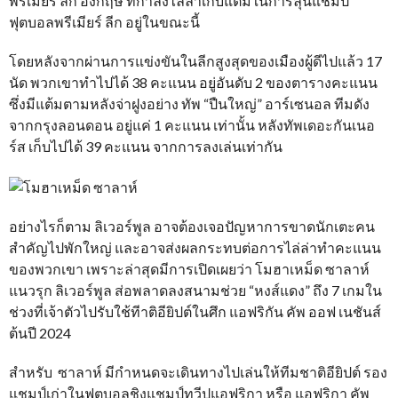
พรีเมียร์ ลีก อังกฤษ ที่กำลังไล่ล่าเก็บแต้มในการลุ้นแชมป์
ฟุตบอลพรีเมียร์ ลีก อยู่ในขณะนี้
โดยหลังจากผ่านการแข่งขันในลีกสูงสุดของเมืองผู้ดีไปแล้ว 17
นัด พวกเขาทำไปได้ 38 คะแนน อยู่อันดับ 2 ของตารางคะแนน
ซึ่งมีแต้มตามหลังจ่าฝูงอย่าง ทัพ “ปืนใหญ่” อาร์เซนอล ทีมดัง
จากกรุงลอนดอน อยู่แค่ 1 คะแนน เท่านั้น หลังทัพเดอะกันเนอ
ร์ส เก็บไปได้ 39 คะแนน จากการลงเล่นเท่ากัน
อย่างไรก็ตาม ลิเวอร์พูล อาจต้องเจอปัญหาการขาดนักเตะคน
สำคัญไปพักใหญ่ และอาจส่งผลกระทบต่อการไล่ล่าทำคะแนน
ของพวกเขา เพราะล่าสุดมีการเปิดเผยว่า โมฮาเหม็ด ซาลาห์
แนวรุก ลิเวอร์พูล ส่อพลาดลงสนามช่วย “หงส์แดง” ถึง 7 เกมใน
ช่วงที่เจ้าตัวไปรับใช้ทีาติอียิปต์ในศึก แอฟริกัน คัพ ออฟ เนชันส์
ต้นปี 2024
สำหรับ ซาลาห์ มีกำหนดจะเดินทางไปเล่นให้ทีมชาติอียิปต์ รอง
แชมป์เก่าในฟุตบอลชิงแชมป์ทวีปแอฟริกา หรือ แอฟริกา คัพ