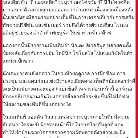
ขณเดียวกัน “ดิ แอธเลติก” ระบุว่า เฮดโค้ชวัย 47 ปี ไม่คาดคิด
มาก่อนว่าตัวเองจะถูกปลดออกจากตำแหน่ง เนื่องจากเบื้องหลัง
นั้นเขายังคงมีส่วนร่วมอย่างเต็มที่ในการเจรจาเกี่ยวกับการเสริม
ทัพช่วงปรีซีซั่น และซัมเมอร์ รวมถึงได้วางตัว เอเตียน ไรเนน
อดีตผู้ช่วยของเจ้าตัวที่ เฟเยนูร์ด ให้เข้าร่วมทีมสต๊าฟ
นอกจากนั้นมีรายงานเพิ่มเติมว่า นักเตะ ลิเวอร์พูล หลายคนตั้ง
ข้อสงสัยเกี่ยวกับการขยับ โดมินิก โซโบสไล ไปเล่นแก้ขัดในตำ
แหน่งแบ๊กขวา
นักเตะบางคนสังเกตว่า ในช่วงท้ายฤดูกาล การฝึกซ้อม การ
ประชุม และแผนก่อนแข่งมีรายละเอียดทางแท็คติกน้อยลงกว่าที่
เคยเป็นแม้บางคนจะมองว่าเป็นข้อดี เพราะก่อนหน้านี้ อาร์เนอ
มักจะอธิบายนานเกินไปแต่การสื่อสารที่กระชับขึ้นก็ไม่ได้ช่วย
ให้ผลงานของทีมดีขึ้นแต่อย่างใด
ในเกมที่แพ้ แอสตัน วิลลา แหล่งข่าวระบุว่าภายในทีมมีความ
สับสนว่าใครจะรับผิดชอบหน้าที่ใดในการป้องกันลูกตั้งเตะ
ทำให้เจ้าบ้านฉวยโอกาสจากความผิดพลาดดังกล่าวและยิง