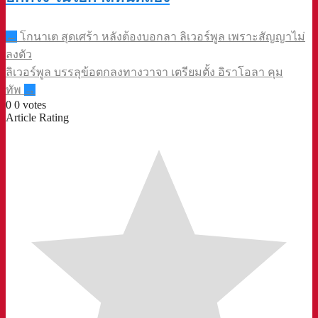
Post
←
โกนาเต สุดเศร้า หลังต้องบอกลา ลิเวอร์พูล เพราะสัญญาไม่
navigation
ลงตัว
ลิเวอร์พูล บรรลุข้อตกลงทางวาจา เตรียมตั้ง อิราโอลา คุม
ทัพ
→
0
0
votes
Article Rating