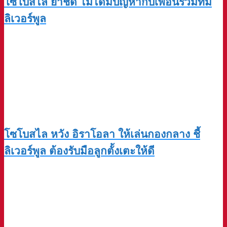
โซโบสไล ย้ำชัด ไม่ได้มีปัญหากับเพื่อนร่วมทีม
ลิเวอร์พูล
โซโบสไล หวัง อิราโอลา ให้เล่นกองกลาง ชี้
ลิเวอร์พูล ต้องรับมือลูกตั้งเตะให้ดี