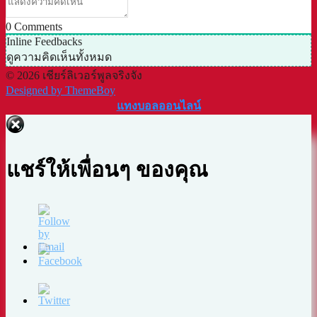
0
Comments
Inline Feedbacks
ดูความคิดเห็นทั้งหมด
© 2026 เชียร์ลิเวอร์พูลจริงจัง
Designed by ThemeBoy
แทงบอลออนไลน์
แชร์ให้เพื่อนๆ ของคุณ