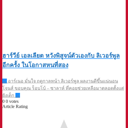
ฮาร์วีย์ เอลเลียต หวังพิสูจน์ตัวเองกับ ลิเวอร์พูล
อีกครั้ง ในโอกาสหนที่สอง
Post
←
อาร์เนอ มั่นใจ ฤดูกาลหน้า ลิเวอร์พูล ผลงานดีขึ้นแน่นอน
navigation
โจนส์ ขอบคุณ ร็อบโบ้ – ซาลาห์ ที่คอยช่วยเหลือมาตลอดตั้งแต่
ยังเด็ก
→
0
0
votes
Article Rating