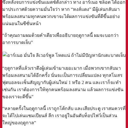
ซึ่งหลังจบการแข่งขันแมตช์ดังกล่าว ทาง อาร์เนอ ชล็อต ได้ออก
มาประกาศด้วยความมั่นใจว่า หาก “หงส์แดง” มีผู้เล่นกลับมา
พร้อมลงสนามทุกคนพวกเขาจะได้ผลการแข่งขันที่ดีขึ้นอย่าง
แน่นอนในซีซั่นหน้า
“ถ้าคุณถามผมด้วยคำเดียวเพื่ออธิบายฤดูกาลนี้ ผมจะบอกว่า
อาการบาดเจ็บ”
“ฤดูกาลที่แล้วเราดึงผู้เล่นเข้ามาเยอะมาก เมื่อพวกเขากลับมา
พร้อมลงสนามได้อีกครั้ง นั่นจะเป็นการเปลี่ยนแปลง ทุกสโมสร
ฟุตบอลจะเซ็นสัญญากับผู้เล่นใหม่ 1 หรือ 2 คน และเราก็จะทำ
เช่นกัน เราต้องการให้ทุกคนพร้อมลงสนาม แล้วผลการแข่งขัน
ของเราจะดีขึ้น”
“หลายครั้งในฤดูกาลนี้ เราถูกโต้กลับ และเสียประตู เราสมควรที่
จะได้ไปเล่นแชมเปียนส์ ลีก เราอยู่ในอันดับท็อปไฟว์เป็นส่วน
ใหญ่ของฤดูกาล”