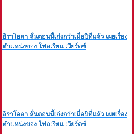
อิราโอลา ลั่นตอนนี้เก่งกว่าเมื่อปีที่แล้ว เผยเรื่อง
ตำแหน่งของ โฟลเรียน เวียร์ตซ์
อิราโอลา ลั่นตอนนี้เก่งกว่าเมื่อปีที่แล้ว เผยเรื่อง
ตำแหน่งของ โฟลเรียน เวียร์ตซ์