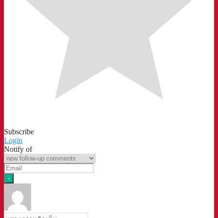
Subscribe
Login
Notify of