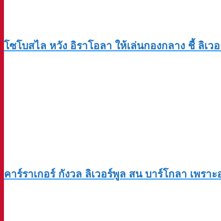
โซโบสไล หวัง อิราโอลา ให้เล่นกองกลาง ชี้ ลิเวอร์พ
คาร์ราเกอร์ กังวล ลิเวอร์พูล สน บาร์โกลา เพรา