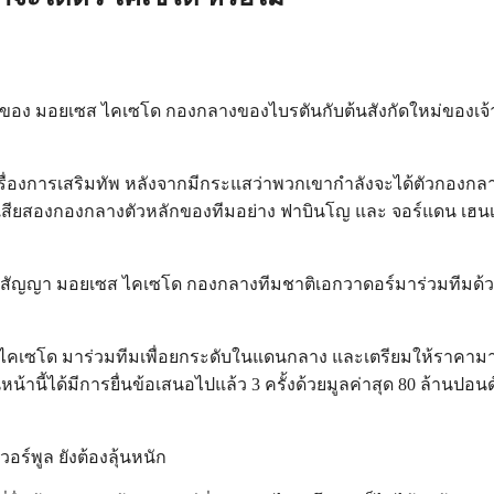
ของ มอยเซส ไคเซโด กองกลางของไบรตันกับต้นสังกัดใหม่ของเจ้าตั
วดีเรื่องการเสริมทัพ หลังจากมีกระแสว่าพวกเขากำลังจะได้ตัวกองก
เสียสองกองกลางตัวหลักของทีมอย่าง ฟาบินโญ และ จอร์แดน เฮนเดอ
ซ็นสัญญา มอยเซส ไคเซโด กองกลางทีมชาติเอกวาดอร์มาร่วมทีมด้วย
ีล ไคเซโด มาร่วมทีมเพื่อยกระดับในแดนกลาง และเตรียมให้ราคามาก
านี้ได้มีการยื่นข้อเสนอไปแล้ว 3 ครั้งด้วยมูลค่าสุด 80 ล้านปอนด์