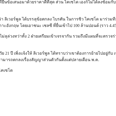
ี่ยื่นข้อเสนอมาด้วยราคาดีที่สุด ส่วน ไคเซโด เองก็ไม่ได้ลงซ้อมกับ
ผยว่า ลิเวอร์พูล ได้บรรลุข้อตกลง ไบรตัน ในการซิว ไคเซโด มาร่วมที
งเกาะอังกฤษ โดยเอาชนะ เชลซี ที่ยื่นเข้าไป 100 ล้านปอนด์ (ราว 4.
ังไม่ลุล่วงทว่าทั้ง 2 ฝ่ายเตรียมเข้าเจรจากัน รวมถึงมีแผนที่จะตรวจ
 21 ปี เพิ่งแจ้งให้ ลิเวอร์พูล ได้ทราบว่าเขาต้องการย้ายไปอยู่กับ เ
ายสามารถตกลงเรื่องสัญญาส่วนตัวกันตั้งแต่ปลายเดือน พ.ค.
ล ไคเซโด