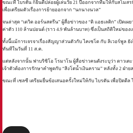
ขณะที่ ไบรตัน ก็ยินดีปล่อยผู้เล่นวัย 21 ปีออกจากทีมให้กับสโมสรท
เพื่อเตรียมตัวเรื่องการย้ายออกจาก “นกนางนวล”
จนล่าสุด “เดวิด ออร์นสตรีน” ผู้สื่อข่าวของ “ดิ แอธเลติก” เปิดเ
ค่าตัว 110 ล้านปอนด์ (ราว 4.9 พันล้านบาท) ซึ่งเป็นสถิติใหม่ขอ
ทั้งนี้แม้การเจรจาเรื่องสัญญาส่วนตัวกับ ไคเซโด กับ ลิเวอร์พูล ย
ทันทีในวันที่ 11 ส.ค.
แต่หลังจากนั้น ฟาบริซิโอ โรมาโน ผู้สื่อข่าวคนดังระบุว่า ดาวเตะวัย
เจ้าตัวต้องการรักษาคำพูดกับ “สิงโตน้ำเงินคราม” หลังทั้ง 2 ฝ่
ขณะที่ เชลซี เตรียมยื่นข้อเสนอครั้งใหม่ให้กับ ไบรตัน เพื่อปิดดี