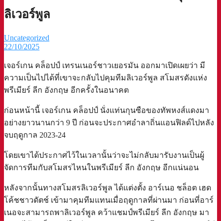
ลิเวอร์พูล
Uncategorized
22/10/2025
เจอร์เกน คล็อปป์ เทรนเนอร์ชาวเยอรมัน ออกมาเปิดเผยว่า มี
ความเป็นไปได้ที่เขาจะกลับไปคุมทีมลิเวอร์พูล สโมสรดังแห่ง
พรีเมียร์ ลีก อังกฤษ อีกครั้งในอนาคต
ก่อนหน้านี้ เจอร์เกน คล็อปป์ นั่งแท่นกุนซือของทัพหงส์แดงมา
อย่างยาวนานกว่า 9 ปี ก่อนจะประกาศอำลาถิ่นแอนฟิลด์ไปหลัง
จบฤดูกาล 2023-24
โดยเขาได้ประกาศไว้ในเวลานั้นว่าจะไม่กลับมารับงานเป็นผู้
จัดการทีมกับสโมสรไหนในพรีเมียร์ ลีก อังกฤษ อีกแน่นอน
หลังจากนั้นทางสโมสรลิเวอร์พูล ได้แต่งตั้ง อาร์เนอ ชล็อต เฮด
โค้ชชาวดัตช์ เข้ามาคุมทีมแทนเมื่อฤดูกาลที่ผ่านมา ก่อนที่อาร์
เนอจะสามารถพาลิเวอร์พูล คว้าแชมป์พรีเมียร์ ลีก อังกฤษ มา