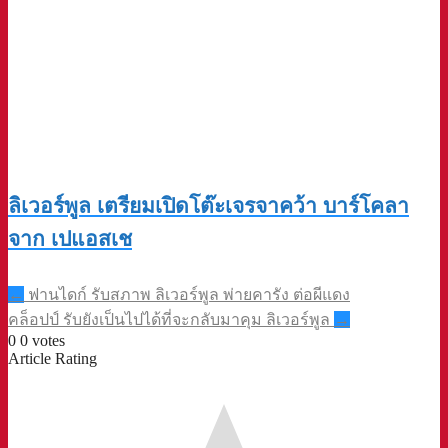
ลิเวอร์พูล เตรียมเปิดโต๊ะเจรจาคว้า บาร์โคลา
จาก เปแอสเช
Post
←
ฟานไดก์ รับสภาพ ลิเวอร์พูล พ่ายคารัง ต่อผีแดง
navigation
คล็อปป์ รับยังเป็นไปได้ที่จะกลับมาคุม ลิเวอร์พูล
→
0
0
votes
Article Rating