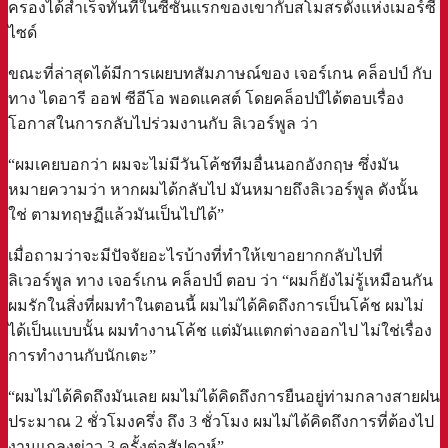
ครองได้สำเร็จทันทีในซีซันแรกของเขากับสโมสรดังแห่งเมอร์ซี
ไซด์
ขณะที่ล่าสุดได้มีการเผยบทสัมภาษณ์ของ เจอร์เกน คล็อปป์ กับ
ทาง ไดอารี ออฟ ซีอีโอ พอดแคสต์ โดยคล็อปป์ได้ตอบเรื่อง
โอกาสในการกลับไปร่วมงานกับ ลิเวอร์พูล ว่า
“ผมเคยบอกว่า ผมจะไม่มีวันโค้ชทีมอื่นนอกอังกฤษ ซึ่งมัน
หมายความว่า หากผมได้กลับไป มันหมายถึงลิเวอร์พูล ดังนั้น
ใช่ ตามทฤษฏีแล้วมันเป็นไปได้”
เมื่อถามว่าจะมีปัจจัยอะไรบ้างที่ทำให้เขาอยากกลับไปที่
ลิเวอร์พูล ทาง เจอร์เกน คล็อปป์ ตอบ ว่า “ผมก็ยังไม่รู้เหมือนกัน
ผมรักในสิ่งที่ผมทำในตอนนี้ ผมไม่ได้คิดถึงการเป็นโค้ช ผมไม่
ได้เป็นแบบนั้น ผมทำงานโค้ช แต่มันแตกต่างออกไป ไม่ใช่เรื่อง
การทำงานกับนักเตะ”
“ผมไม่ได้คิดถึงมันเลย ผมไม่ได้คิดถึงการยืนอยู่ท่ามกลางสายฝน
ประมาณ 2 ชั่วโมงครึ่ง ถึง 3 ชั่วโมง ผมไม่ได้คิดถึงการที่ต้องไป
งานแถลงข่าว 3 ครั้งต่อสัปดาห์”