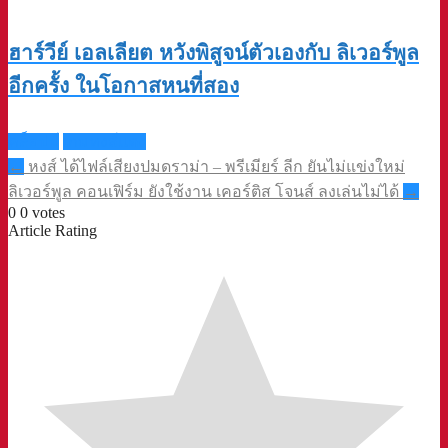
ฮาร์วีย์ เอลเลียต หวังพิสูจน์ตัวเองกับ ลิเวอร์พูล
อีกครั้ง ในโอกาสหนที่สอง
คล็อปป์
เกมหงส์แดง
Post
←
หงส์ ได้ไฟล์เสียงปมดราม่า – พรีเมียร์ ลีก ยันไม่แข่งใหม่
navigation
ลิเวอร์พูล คอนเฟิร์ม ยังใช้งาน เคอร์ติส โจนส์ ลงเล่นไม่ได้
→
0
0
votes
Article Rating