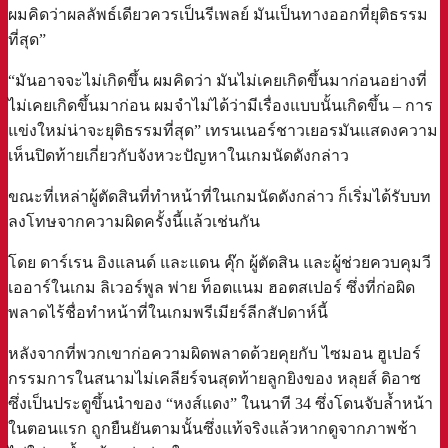
ผมคิดว่าผลลัพธ์เดียวควรเป็นรีเพลย์ มันเป็นทางออกที่ยุติธรรม
ที่สุด”
“มันอาจจะไม่เกิดขึ้น ผมคิดว่า มันไม่เคยเกิดขึ้นมาก่อนอย่างที่
ไม่เคยเกิดขึ้นมาก่อน ผมจำไม่ได้ว่ามีเรื่องแบบนั้นเกิดขึ้น – การ
แข่งใหม่น่าจะยุติธรรมที่สุด” เทรนเนอร์ชาวเยอรมันแสดงความ
เห็นปิดท้ายเกี่ยวกับจังหวะปัญหาในเกมนัดดังกล่าว
ขณะที่เหล่าผู้ตัดสินที่ทำหน้าที่ในเกมนัดดังกล่าว ก็เริ่มได้รับบท
ลงโทษจากความผิดครั้งนี้แล้วเช่นกัน
โดย ดาร์เรน อิงแลนด์ และแดน คุ๊ก ผู้ตัดสิน และผู้ช่วยควบคุมวี
เออาร์ในเกม ลิเวอร์พูล พ่าย ท็อตแนม ฮอตสเปอร์ ซึ่งที่ก่อผิด
พลาดไร้ชื่อทำหน้าที่ในเกมพรีเมียร์ลีกสัปดาห์นี้
หลังจากที่พวกเขาก่อความผิดพลาดด้วยคุยกับ ไซมอน ฮูเปอร์
กรรมการในสนามไม่เคลียร์จนสุดท้ายลูกยิงของ หลุยส์ ดิอาซ
ซึ่งเป็นประตูขึ้นนำของ “หงส์แดง” ในนาที 34 ซึ่งโดนจับล้ำหน้า
ในตอนแรก ถูกยืนยันตามนั้นซึ่งแท้จริงแล้วหากดูจากภาพช้า