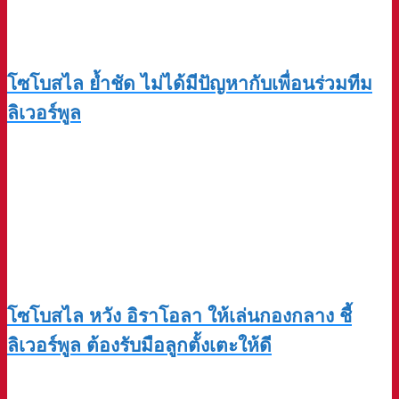
โซโบสไล ย้ำชัด ไม่ได้มีปัญหากับเพื่อนร่วมทีม
ลิเวอร์พูล
โซโบสไล หวัง อิราโอลา ให้เล่นกองกลาง ชี้
ลิเวอร์พูล ต้องรับมือลูกตั้งเตะให้ดี