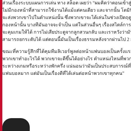
ส่วนเรื่องระบบแผนการเล่น ทาง สล็อต เผยว่า “ผมคิดว่าตอนเข้าสู
ไม่มีกองหน้าที่สามารถใช้งานได้แม้แต่คนเดียว และจากนั้น โดมิน
จะส่งพวกเขาไปในตำแหน่งนั้น ซึ่งพวกเขาจะได้เล่นในช่วงเปิดฤดู
กองหน้านั้น บางทีมันอาจจะจำเป็น แต่ในส่วนอื่นๆ เรื่องสไตล์กา
จะคุมเกมให้ได้ การไม่เสียประตูจากลูกสวนกลับ และเราหวังว่ามั
สามารถยกระดับได้ แต่ตอนนี้มันเป็นเรื่องธรรมหลังจากผ่านไป 2 
ขณะที่ความรู้สึกที่ได้คุมทีมลิเวอร์พูลต่อหน้าแฟนบอลเป็นครั้งแรก 
พวกเขาทำอะไรได้ พวกเขาจะดีขึ้นได้อย่างไร ตำแหน่งไหนที่พว
ระหว่างเกมหรือระหว่างพักครึ่ง แน่นอนว่ามันเป็นประสบการณ์ที
แฟนบอลมาก แต่มันเป็นเรื่องดีที่ได้เล่นต่อหน้าพวกเขาทุกคน”