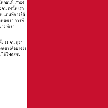
นตอนนี้ เรายัง
คน ดังนั้น เรา
คน แทนที่การใช้
่นขงเรา การที่
าง ที่เรา
้ง 11 คน ดูว่า
วกเขาได้อย่างไร
่ได้โฟกัสกับ