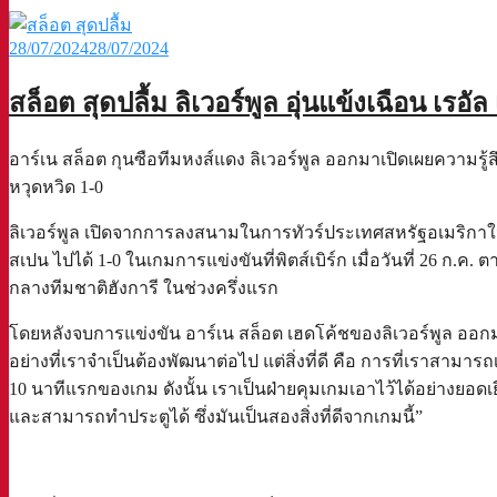
28/07/2024
28/07/2024
สล็อต สุดปลื้ม ลิเวอร์พูล อุ่นแข้งเฉือน เรอัล
อาร์เน สล็อต กุนซือทีมหงส์แดง ลิเวอร์พูล ออกมาเปิดเผยความร
หวุดหวิด 1-0
ลิเวอร์พูล เปิดจากการลงสนามในการทัวร์ประเทศสหรัฐอเมริกาใน
สเปน ไปได้ 1-0 ในเกมการแข่งขันที่พิตส์เบิร์ก เมื่อวันที่ 26 ก.
กลางทีมชาติฮังการี ในช่วงครึ่งแรก
โดยหลังจบการแข่งขัน อาร์เน สล็อต เฮดโค้ชของลิเวอร์พูล ออกมาใ
อย่างที่เราจำเป็นต้องพัฒนาต่อไป แต่สิ่งที่ดี คือ การที่เราสาม
10 นาทีแรกของเกม ดังนั้น เราเป็นฝ่ายคุมเกมเอาไว้ได้อย่างยอดเย
และสามารถทำประตูได้ ซึ่งมันเป็นสองสิ่งที่ดีจากเกมนี้”