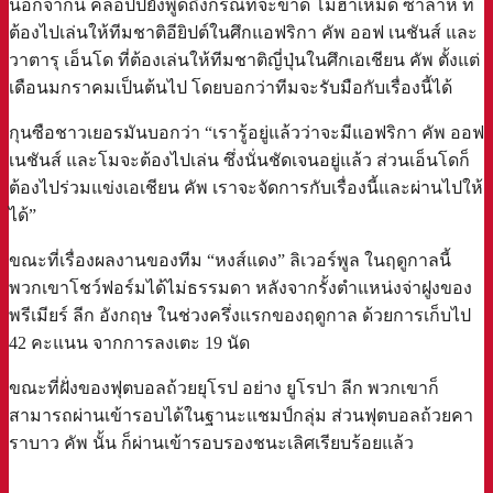
นอกจากนี้ คล็อปป์ยังพูดถึงกรณีที่จะขาด โมฮาเหม็ด ซาลาห์ ที่
ต้องไปเล่นให้ทีมชาติอียิปต์ในศึกแอฟริกา คัพ ออฟ เนชันส์ และ
วาตารุ เอ็นโด ที่ต้องเล่นให้ทีมชาติญี่ปุ่นในศึกเอเชียน คัพ ตั้งแต่
เดือนมกราคมเป็นต้นไป โดยบอกว่าทีมจะรับมือกับเรื่องนี้ได้
กุนซือชาวเยอรมันบอกว่า “เรารู้อยู่แล้วว่าจะมีแอฟริกา คัพ ออฟ
เนชันส์ และโมจะต้องไปเล่น ซึ่งนั่นชัดเจนอยู่แล้ว ส่วนเอ็นโดก็
ต้องไปร่วมแข่งเอเชียน คัพ เราจะจัดการกับเรื่องนี้และผ่านไปให้
ได้”
ขณะที่เรื่องผลงานของทีม “หงส์แดง” ลิเวอร์พูล ในฤดูกาลนี้
พวกเขาโชว์ฟอร์มได้ไม่ธรรมดา หลังจากรั้งตำแหน่งจ่าฝูงของ
พรีเมียร์ ลีก อังกฤษ ในช่วงครึ่งแรกของฤดูกาล ด้วยการเก็บไป
42 คะแนน จากการลงเตะ 19 นัด
ขณะที่ฝั่งของฟุตบอลถ้วยยุโรป อย่าง ยูโรปา ลีก พวกเขาก็
สามารถผ่านเข้ารอบได้ในฐานะแชมป์กลุ่ม ส่วนฟุตบอลถ้วยคา
ราบาว คัพ นั้น ก็ผ่านเข้ารอบรองชนะเลิศเรียบร้อยแล้ว