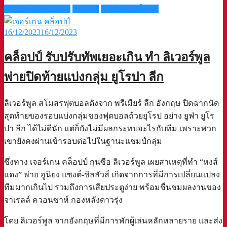
พรีเมียร์ ลีก อังกฤษ
วีเออาร์
เจอร์เกน คล็อปป์
16/12/2023
16/12/2023
คล็อปป์ รับปรับทัพเยอะเกิน ทำ ลิเวอร์พูล
พ่ายปิดท้ายแบ่งกลุ่ม ยูโรปา ลีก
ลิเวอร์พูล สโมสรฟุตบอลดังจาก พรีเมียร์ ลีก อังกฤษ ปิดฉากนัด
สุดท้ายของรอบแบ่งกลุ่มของฟุตบอลถ้วยยุโรป อย่าง ยูฟ่า ยูโร
ปา ลีก ได้ไม่ดีนัก แต่ก็ยังไม่มีผลกระทบอะไรกับทีม เพราะพวก
เขายังคงผ่านเข้ารอบต่อไปในฐานะแชมป์กลุ่ม
ซึ่งทาง เจอร์เกน คล็อปป์ กุนซือ ลิเวอร์พูล เผยสาเหตุที่ทำ “หงส์
แดง” พ่าย อูนิยง แซงต์-ชิลลัวส์ เกิดจากการที่มีการเปลี่ยนแปลง
ทีมมากเกินไป รวมถึงการเสียประตูง่าย พร้อมชื่นชมผลงานของ
จาเรลล์ ควอนซาห์ กองหลังดาวรุ่ง
โดย ลิเวอร์พูล จากอังกฤษที่มีการพักผู้เล่นหลักหลายราย และส่ง