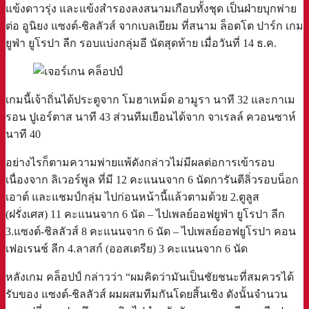
แข้งดาวรุ่ง และแข้งสำรองลงสนามเกือบทั้งชุด เป็นฝ่ายบุกพ่าย
ต่อ อูนิยง แซงต์-ชิลลัวส์ จากเบลเยียม ที่สนาม ล็อตโต ปาร์ก เกม
ยูฟ่า ยูโรปา ลีก รอบแบ่งกลุ่มอี นัดสุดท้าย เมื่อวันที่ 14 ธ.ค.
เกมนี้เจ้าถิ่นได้ประตูจาก โมฮาเหม็ด อามูรา นาที 32 และกาเม
รอน ปูเอร์ตาส นาที 43 ส่วนทีมเยือนได้จาก จาเรลล์ ควอนซาห์
นาที 40
อย่างไรก็ตามความพ่ายแพ้ดังกล่าวไม่มีผลต่อการเข้ารอบ
เนื่องจาก ลิเวอร์พูล ที่มี 12 คะแนนจาก 6 นัดการันตีลิ่วรอบน็อก
เอาต์ และแชมป์กลุ่ม ไปก่อนหน้านี้แล้วตามด้วย 2.ตูลูส
(ฝรั่งเศส) 11 คะแนนจาก 6 นัด – ไปเพลย์ออฟยูฟ่า ยูโรปา ลีก
3.แซงต์-ชิลลัวส์ 8 คะแนนจาก 6 นัด – ไปเพลย์ออฟยูโรปา คอน
เฟอเรนช์ ลีก 4.ลาสก์ (ออสเตรีย) 3 คะแนนจาก 6 นัด
หลังเกม คล็อปป์ กล่าวว่า “ผมคิดว่ามันเป็นชัยชนะที่สมควรได้
รับของ แซงต์-ชิลลัวส์ ผมผสมทีมกันโดยสิ้นเชิง ดังนั้นจำนวน