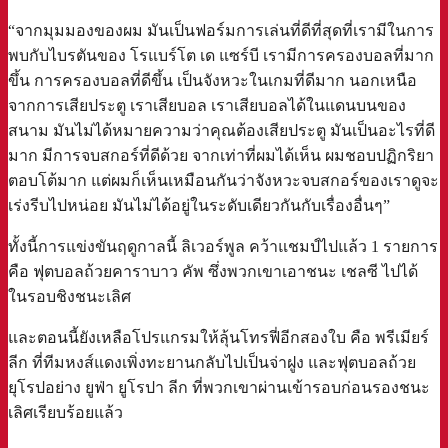
“จากมุมมองของผม มันเป็นฟอร์มการเล่นที่ดีที่สุดที่เรามีในการ
พบกับไบรตันของ โรแบร์โต เด แซร์บี เรามีการครองบอลที่มาก
ขึ้น การครองบอลที่ดีขึ้น เป็นจังหวะในเกมที่ดีมาก นอกเหนือ
จากการเสียประตู เราเสียบอล เราเสียบอลได้ในแดนบนของ
สนาม มันไม่ได้หมายความว่าคุณต้องเสียประตู มันเป็นอะไรที่ดี
มาก มีการจบสกอร์ที่ดีด้วย จากเท่าที่ผมได้เห็น ผมชอบปฏิกริยา
ตอบโต้มาก แต่ผมก็เห็นเหมือนกันว่าจังหวะจบสกอร์ของเราดูจะ
เร่งรีบไปหน่อย มันไม่ได้อยู่ในระดับเดียวกันกับเรื่องอื่นๆ”
ทั้งนี้การแข่งขันฤดูกาลนี้ ลิเวอร์พูล คว้าแชมป์ไปแล้ว 1 รายการ
คือ ฟุตบอลถ้วยคาราบาว คัพ ซึ่งพวกเขาเอาชนะ เชลซี ไปได้
ในรอบชิงชนะเลิศ
และตอนนี้ยังเหลือโปรแกรมให้ลุ้นโทรฟี่อีกสองใบ คือ พรีเมียร์
ลีก ที่ทีมหงส์แดงเพิ่งทะยานกลับไปเป็นจ่าฝูง และฟุตบอลถ้วย
ยุโรปอย่าง ยูฟ่า ยูโรปา ลีก ที่พวกเขาผ่านเข้ารอบก่อนรองชนะ
เลิศเรียบร้อยแล้ว