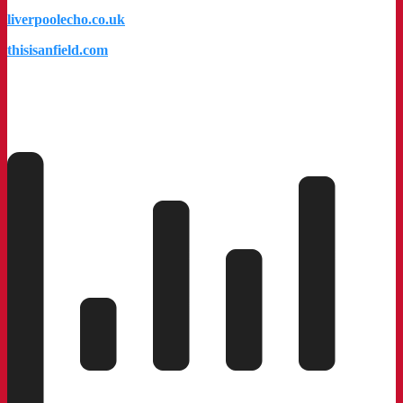
liverpoolecho.co.uk
thisisanfield.com
a