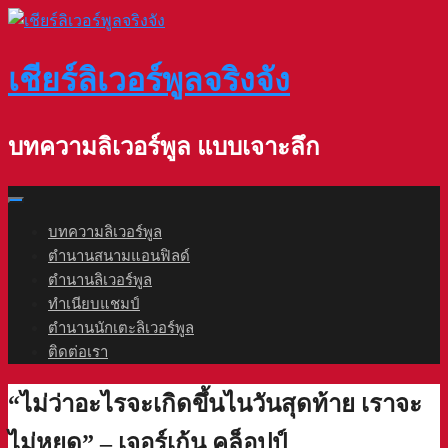
Skip
to
content
เชียร์ลิเวอร์พูลจริงจัง
บทความลิเวอร์พูล แบบเจาะลึก
บทความลิเวอร์พูล
ตำนานสนามแอนฟิลด์
ตำนานลิเวอร์พูล
ทำเนียบแชมป์
ตำนานนักเตะลิเวอร์พูล
ติดต่อเรา
“ไม่ว่าอะไรจะเกิดขึ้นไนวันสุดท้าย เราจะ
ไม่หยุด” – เจอร์เก้น คล็อปป์⁣