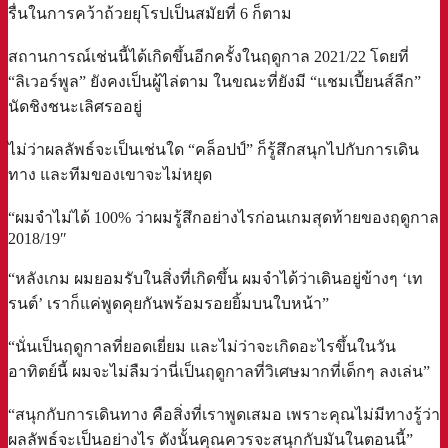
รื่นในการคว้าถ้วยยุโรปเป็นสมัยที่ 6 ก็ตาม⁣
สถานการณ์เช่นนี้ได้เกิดขึ้นอีกครั้งในฤดูกาล 2021/22 โดยที่
“ลิเวอร์พูล” ยังคงเป็นผู้ไล่ตาม ในขณะที่ยังมี “แชมเปี้ยนส์ลีก”
นัดชิงชนะเลิศรออยู่⁣
ไม่ว่าผลลัพธ์จะเป็นเช่นใด “คล็อปป์” ก็รู้สึกสนุกไปกับการเดิน
ทาง และทีมของเขาจะไม่หยุด⁣
“ผมจำไม่ได้ 100% ว่าผมรู้สึกอย่างไรก่อนเกมสุดท้ายของฤดูกาล
2018/19″⁣
“หลังเกม ผมยอมรับในสิ่งที่เกิดขึ้น ผมจำได้ว่าเดินอยู่ข้างๆ ‘เท
รนต์’ เราก็แค่พูดคุยกันพร้อมรอยยิ้มบนใบหน้า”⁣
“นั่นเป็นฤดูกาลที่ยอดเยี่ยม และไม่ว่าจะเกิดอะไรขึ้นในวัน
อาทิตย์นี้ ผมจะไม่ลืมว่านี่เป็นฤดูกาลที่วิเศษมากที่เด็กๆ ลงเล่น”⁣
“สนุกกับการเดินทาง คือสิ่งที่เราพูดเสมอ เพราะคุณไม่มีทางรู้ว่า
ผลลัพธ์จะเป็นอย่างไร ดังนั้นคุณควรจะสนุกกับมันในตอนนี้”⁣