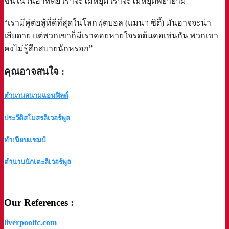
ขึ้นในวันอาทิตย์ เราจะไม่หยุด เราจะไม่หยุดพยายาม”⁣
“เรามีคู่ต่อสู้ที่ดีที่สุดในโลกฟุตบอล (แมนฯ ซิตี้) มันอาจจะน่า
เสียดาย แต่พวกเขาก็มีเราคอยหายใจรดต้นคอเช่นกัน พวกเขา
คงไม่รู้สึกสบายนักหรอก”⁣
คุณอาจสนใจ :
ตำนานสนามแอนฟิลด์
ประวัติสโมสรลิเวอร์พูล
ทำเนียบแชมป์
ตำนานนักเตะลิเวอร์พูล
a
Our References
:
liverpoolfc.com