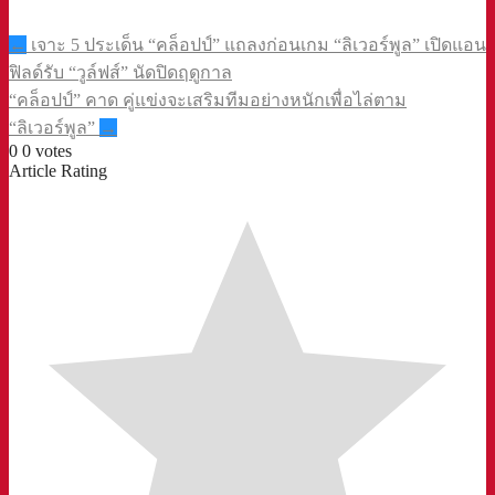
Post
←
เจาะ 5 ประเด็น “คล็อปป์” แถลงก่อนเกม “ลิเวอร์พูล” เปิดแอน
navigation
ฟิลด์รับ “วูล์ฟส์” นัดปิดฤดูกาล⁣
“คล็อปป์” คาด คู่แข่งจะเสริมทีมอย่างหนักเพื่อไล่ตาม
“ลิเวอร์พูล”⁣
→
0
0
votes
Article Rating