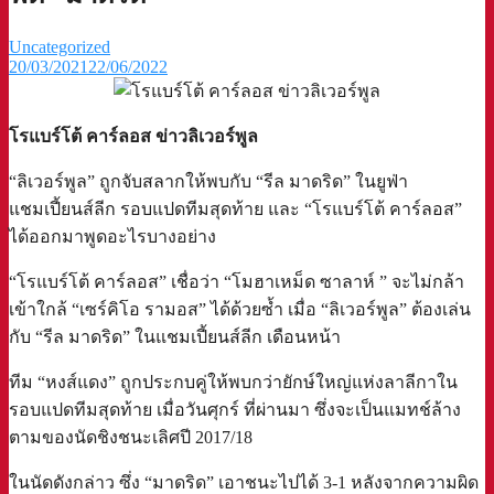
Uncategorized
20/03/2021
22/06/2022
โรแบร์โต้ คาร์ลอส ข่าวลิเวอร์พูล
“ลิเวอร์พูล” ถูกจับสลากให้พบกับ “รีล มาดริด” ในยูฟ่า
แชมเปี้ยนส์ลีก รอบแปดทีมสุดท้าย และ “โรแบร์โต้ คาร์ลอส”
ได้ออกมาพูดอะไรบางอย่าง
“โรแบร์โต้ คาร์ลอส” เชื่อว่า “โมฮาเหม็ด ซาลาห์ ” จะไม่กล้า
เข้าใกล้ “เซร์คิโอ รามอส” ได้ด้วยซ้ำ เมื่อ “ลิเวอร์พูล” ต้องเล่น
กับ “รีล มาดริด” ในแชมเปี้ยนส์ลีก เดือนหน้า
ทีม “หงส์แดง” ถูกประกบคู่ให้พบกว่ายักษ์ใหญ่แห่งลาลีกาใน
รอบแปดทีมสุดท้าย เมื่อวันศุกร์ ที่ผ่านมา ซึ่งจะเป็นแมทช์ล้าง
ตามของนัดชิงชนะเลิศปี 2017/18
ในนัดดังกล่าว ซึ่ง “มาดริด” เอาชนะไปได้ 3-1 หลังจากความผิด