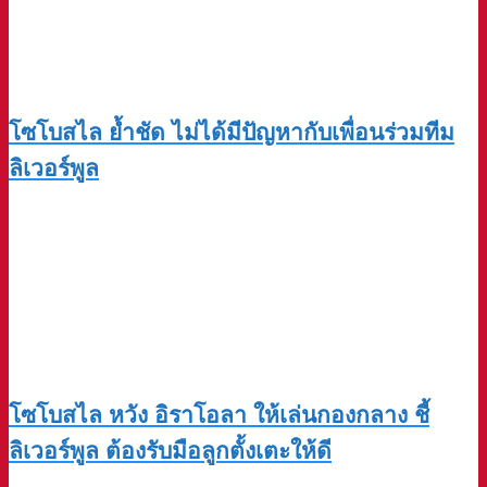
โซโบสไล ย้ำชัด ไม่ได้มีปัญหากับเพื่อนร่วมทีม
ลิเวอร์พูล
โซโบสไล หวัง อิราโอลา ให้เล่นกองกลาง ชี้
ลิเวอร์พูล ต้องรับมือลูกตั้งเตะให้ดี