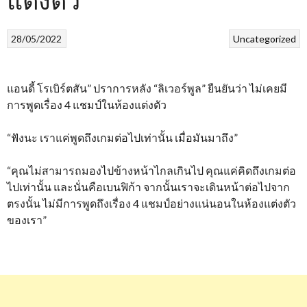
28/05/2022
Uncategorized
แอนดี้ โรเบิร์ตสัน” ปราการหลัง “ลิเวอร์พูล” ยืนยันว่า ไม่เคยมี
การพูดเรื่อง 4 แชมป์ในห้องแต่งตัว⁣⁣
“ฟังนะ เราแค่พูดถึงเกมต่อไปเท่านั้น เมื่อมันมาถึง”⁣⁣
“คุณไม่สามารถมองไปข้างหน้าไกลเกินไป คุณแค่คิดถึงเกมต่อ
ไปเท่านั้น และนั่นคือเบนฟิก้า จากนั้นเราจะเดินหน้าต่อไปจาก
ตรงนั้น ไม่มีการพูดถึงเรื่อง 4 แชมป์อย่างแน่นอนในห้องแต่งตัว
ของเรา”⁣⁣