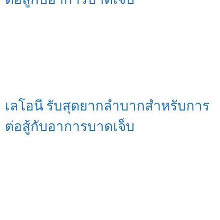
เลโอนี รับสุดยากลำบากสำหรับการ
ต่อสู้กับอาการบาดเจ็บ