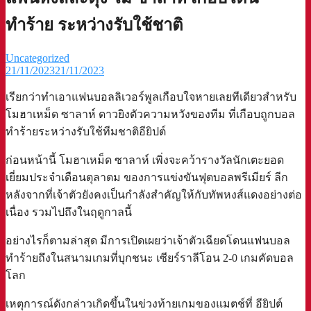
ทำร้าย ระหว่างรับใช้ชาติ
Uncategorized
21/11/2023
21/11/2023
เรียกว่าทำเอาแฟนบอลลิเวอร์พูลเกือบใจหายเลยทีเดียวสำหรับ
โมฮาเหม็ด ซาลาห์ ดาวยิงตัวความหวังของทีม ที่เกือบถูกบอล
ทำร้ายระหว่างรับใช้ทีมชาติอียิปต์
ก่อนหน้านี้ โมฮาเหม็ด ซาลาห์ เพิ่งจะคว้ารางวัลนักเตะยอด
เยี่ยมประจำเดือนตุลาตม ของการแข่งขันฟุตบอลพรีเมียร์ ลีก
หลังจากที่เจ้าตัวยังคงเป็นกำลังสำคัญให้กับทัพหงส์แดงอย่างต่อ
เนื่อง รวมไปถึงในฤดูกาลนี้
อย่างไรก็ตามล่าสุด มีการเปิดเผยว่าเจ้าตัวเฉียดโดนแฟนบอล
ทำร้ายถึงในสนามเกมที่บุกชนะ เซียร์ราลีโอน 2-0 เกมคัดบอล
โลก
เหตุการณ์ดังกล่าวเกิดขึ้นในข่วงท้ายเกมของแมตช์ที่ อียิปต์