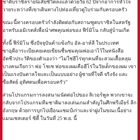
ชาติบราซิลรายนี้เสียชีวิตลงแล้วด้วยวัย 62 ปีจากอาการหัวใจ
วายระหว่างที่เขาเดินทางไปท่องเที่ยวดูไบร่วมกับครอบครัว
ขณะนี้ทางครอบครัวกำลังติดต่อกับสถานฑูตบราซิลในสหรัฐ
อาหรับเอมิเรตส์เพื่อนำศพคุณพ่อของ ฟีร์มิโน กลับสู่บ้านเกิด
ทั้งนี้ ฟีร์มิโน ซึ่งปัจจุบันค้าแข้งกับ อัล-อาห์ลี ในประเทศ
ซาอุดีอาระเบียเคยเคยเขียนชื่นชมคุณพ่อเอาไว้ในหนังสือ
อัตชีวประวัติของตัวเองว่า “ไม่ใช่ฮีโร่ทุกคนที่จะสวมเสื้อคลุม
บางคนเรียกว่า พ่อ โชเซ พ่อของผมคือฮีโร่ในวัยเด็กของผม เขา
เป็นแรงบันดาลใจและเป็นแบบอย่าง ผู้ชายที่ใจดี จริงจัง และ
ซื่อสัตย์ อุทิศตนเพื่อครอบครัว”
ส่วนโปรแกรมการลงสนามนัดต่อไปของ ลิเวอร์พูล พวกเขาจะ
กลับจากโปรแกรมทีมชาติมาลงเล่นเกมสำคัญในศึกพรีเมียร์ ลีก
อังกฤษ ด้วยการบุกไปเยือนแชมป์เก่าและจ่าฝูงในขณะนี้อย่าง
แมนเชสเตอร์ ซิตี้ ในวันที่ 25 พ.ย. นี้