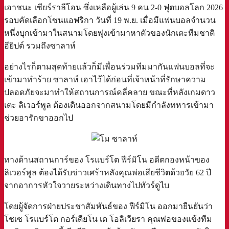
เอาชนะ เซียร์ราลีโอน ซึ่งเหลือผู้เล่น 9 คน 2-0 ฟุตบอลโลก 2026
รอบคัดเลือกโซนแอฟริกา วันที่ 19 พ.ย. เมื่อมีแฟนบอลจำนวน
หนึ่งบุกเข้ามาในสนามโดยพุ่งเข้ามาหาตัวของนักเตะทีมชาติ
อียิปต์ รวมถึงซาลาห์
อย่างไรก็ตามสุดท้ายแล้วก็มีเพื่อนร่วมทีมมากันแฟนบอลที่จะ
เข้ามาทำร้าย ซาลาห์ เอาไว้ได้ก่อนที่เจ้าหน้าที่รักษาความ
ปลอดภัยจะมาทำให้สถานการณ์คลี่คลาย ขณะที่หลังเกมดาว
เตะ ลิเวอร์พูล ต้องเดินออกจากสนามโดยมีกำลังทหารเข้ามา
ช่วยอารักขาออกไป
ทางด้านสถานการ์ของ โรแบร์โต ฟีร์มิโน อดีตกองหน้าของ
ลิเวอร์พูล ต้องได้รับข่าวเศร้าหลังคุณพ่อเสียชีวิตด้วยวัย 62 ปี
จากอาการหัวใจวายระหว่างเดินทางไปทัวร์ดูไบ
โดยผู้จัดการฝ่ายประชาสัมพันธ์ของ ฟีร์มิโน ออกมายืนยันว่า
โชเซ โรแบร์โต กอร์เดียโน เด โอลิเวียรา คุณพ่อของแข้งทีม