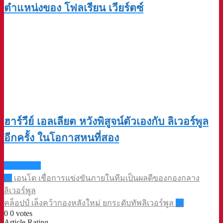
ตำแหน่งของ โฟลเรียน เวียร์ตซ์
ฮาร์วีย์ เอลเลียต หวังพิสูจน์ตัวเองกับ ลิเวอร์พูล
อีกครั้ง ในโอกาสหนที่สอง
โม ซาลาห์
Post
←
เอนโด เชื่อการแข่งขันภายในทีมเป็นผลดีของกองกลาง
navigation
ลิเวอร์พูล
คล็อปป์ เล็งคว้ากองหลังใหม่ ยกระดับทัพลิเวอร์พูล
→
0
0
votes
Article Rating