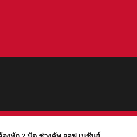
ต้องพัก 2 นัด ช่วงคัพ ออฟ เนชันส์