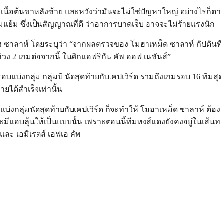
กล้ามเนื้อต้นขาหลังซ้าย และหวังว่ามันจะไม่ใช่ปัญหาใหญ่ อย่างไรก็
แย้ม ซึ่งเป็นสัญญาณที่ดี ว่าอาการบาดเจ็บ อาจจะไม่ร้ายแรงนัก
 ซาลาห์ โดยระบุว่า “จากผลตรวจของ โมฮาเหม็ด ซาลาห์ กัปตันทีม
 2 เกมต่อจากนี้ ในศึกแอฟริกัน คัพ ออฟ เนชันส์”
บ่งกลุ่ม กลุ่มบี นัดสุดท้ายกับเคปเวิร์ด รวมถึงเกมรอบ 16 ทีมสุ
ายได้สำเร็จเท่านั้น
บ่งกลุ่มนัดสุดท้ายกับเคปเวิร์ด ก็จะทำให้ โมฮาเหม็ด ซาลาห์ ต้อ
ะมีแอบลุ้นให้เป็นแบบนั้น เพราะตอนนี้ทีมหงส์แดงยังคงอยู่ในเส้น
พ และ เอมิเรตส์ เอฟเอ คัพ