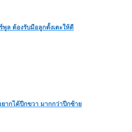
ูล ต้องรับมือลูกตั้งเตะให้ดี
ะอยากได้ปีกขวา มากกว่าปีกซ้าย