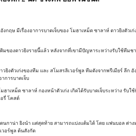
 อังกฤษ มีเรื่องอาการบาดเจ็บของ โมฮาเหม็ด ซาลาห์ ดาวยิงตัวเ
ิมของดาวยิงรายนี้แล้ว หลังจากที่เขามีปัญหาระหว่างรับใช้ทีมช
วยิงตัวเก่งของทีม และ สโมสรลิเวอร์พูล ทีมดังจากพรีเมียร์ ลีก อ
มีอาการบาดเจ็บ
ฮาเหม็ด ซาลาห์ กองหน้าตัวเก่ง เกิดได้รับบาดเจ็บระหว่าง รับใช้ที
รี่ โคสต์
ต์ โดนกาน่า ยิงนำ แต่สุดท้าย สามารถแบ่งแต้มได้ โดย แฟนบอล ต่า
วอร์พูล ต้นสังกัด