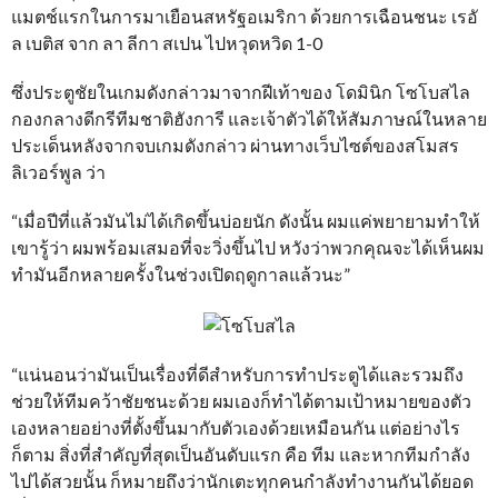
แมตช์แรกในการมาเยือนสหรัฐอเมริกา ด้วยการเฉือนชนะ เรอั
ล เบติส จาก ลา ลีกา สเปน ไปหวุดหวิด 1-0
ซึ่งประตูชัยในเกมดังกล่าวมาจากฝีเท้าของ โดมินิก โซโบสไล
กองกลางดีกรีทีมชาติฮังการี และเจ้าตัวได้ให้สัมภาษณ์ในหลาย
ประเด็นหลังจากจบเกมดังกล่าว ผ่านทางเว็บไซต์ของสโมสร
ลิเวอร์พูล ว่า
“เมื่อปีที่แล้วมันไม่ได้เกิดขึ้นบ่อยนัก ดังนั้น ผมแค่พยายามทำให้
เขารู้ว่า ผมพร้อมเสมอที่จะวิ่งขึ้นไป หวังว่าพวกคุณจะได้เห็นผม
ทำมันอีกหลายครั้งในช่วงเปิดฤดูกาลแล้วนะ”
“แน่นอนว่ามันเป็นเรื่องที่ดีสำหรับการทำประตูได้และรวมถึง
ช่วยให้ทีมคว้าชัยชนะด้วย ผมเองก็ทำได้ตามเป้าหมายของตัว
เองหลายอย่างที่ตั้งขึ้นมากับตัวเองด้วยเหมือนกัน แต่อย่างไร
ก็ตาม สิ่งที่สำคัญที่สุดเป็นอันดับแรก คือ ทีม และหากทีมกำลัง
ไปได้สวยนั้น ก็หมายถึงว่านักเตะทุกคนกำลังทำงานกันได้ยอด