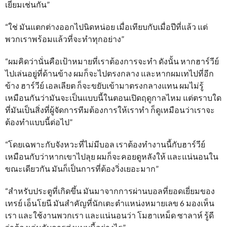
เยี่ยมเช่นกัน”
“ใช่ มันแตกต่างออกไปนิดหน่อย เมื่อเทียบกับเมื่อปีที่แล้ว แต่
พวกเราพร้อมแล้วที่จะทำทุกอย่าง”
“ผมคิดว่านั่นคือเป้าหมายที่เราต้องการจะทำ ดังนั้น หากฮาร์วีย์
ไปเล่นอยู่ที่ด้านข้าง ผมก็จะไปตรงกลาง และหากผมเทไปที่อีก
ข้าง ฮาร์วีย์ เอลเลียต ก็จะขยับเข้ามาตรงกลางแทน ผมไม่รู้
เหมือนกันว่ามันจะเป็นแบบนี้ในตอนเปิดฤดูกาลไหม แต่ตราบใด
ที่มันเป็นสิ่งที่ผู้จัดการทีมต้องการให้เราทำ ก็ดูเหมือนว่าเราจะ
ต้องทำแบบนี้ต่อไป”
“โดยเฉพาะกับจังหวะที่ไม่มีบอล เราต้องทำงานนี้กับฮาร์วีย์
เหมือนกับว่าหากเขาไปลุย ผมก็จะคอยดูหลังให้ และแน่นอนใน
ขณะเดียวกัน มันก็เป็นการที่ต้องวิ่งเยอะมาก”
“สำหรับประตูที่เกิดขึ้น มันมาจากการผ่านบอลที่ยอดเยี่ยมของ
เทรย์ เอ็นโยนี มันสำคัญที่นักเตะตำแหน่งหมายเลข 6 มองเห็น
เรา และใช้งานพวกเรา และแน่นอนว่า โมฮาเหม็ด ซาลาห์ รู้ดี