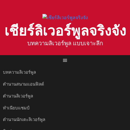
Skip
to
content
เชียร์ลิเวอร์พูลจริงจัง
บทความลิเวอร์พูล แบบเจาะลึก
บทความลิเวอร์พูล
ตำนานสนามแอนฟิลด์
ตำนานลิเวอร์พูล
ทำเนียบแชมป์
ตำนานนักเตะลิเวอร์พูล