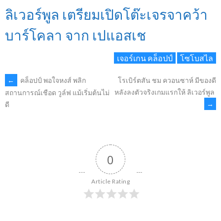
ลิเวอร์พูล เตรียมเปิดโต๊ะเจรจาคว้า
บาร์โคลา จาก เปแอสเช
เจอร์เกน คล็อปป์
โซโบสไล
POST
←
คล็อปป์ พอใจหงส์ พลิก
โรเบิร์ตสัน ชม ควอนซาห์ มีของดี
หลังลงตัวจริงเกมแรกให้ ลิเวอร์พูล
สถานการณ์เชือด วูล์ฟ แม้เริ่มต้นไม่
→
ดี
NAVIGATION
0
Article Rating