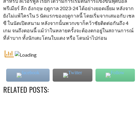
สำหรับ ลิเวอร์พูล เรียกได้ว่ามีการเริ่มต้นการแข่งขันฟุตบอล
พรีเมียร์ ลีก อังกฤษ ฤดูกาล 2023-24 ได้อย่างยอดเยี่ยม หลังจาก
ยังไม่แพ้ใครใน 5 นัดแรกของฤดูกาลนี้ โดยเริ่มจากเสมอกับ เชล
ซี ในนัดเปิดสนาม หลังจากนั้นพวกเขาก็คว้าชัยติดต่อกันถึง 4
เกม จนถึงตอนนี้ แม้ว่าในหลายครั้งจะต้องตกอยู่ในสถานการณ์
ที่ลำบาก ทั้งนักเตะโดนใบแดง หรือ โดนนำไปก่อน
RELATED POSTS: