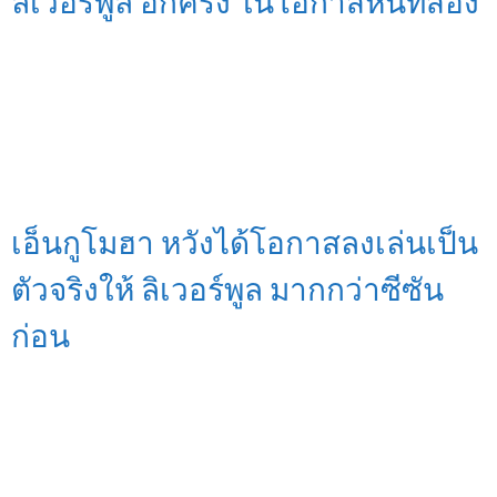
เอ็นกูโมฮา หวังได้โอกาสลงเล่นเป็น
ตัวจริงให้ ลิเวอร์พูล มากกว่าซีซัน
ก่อน