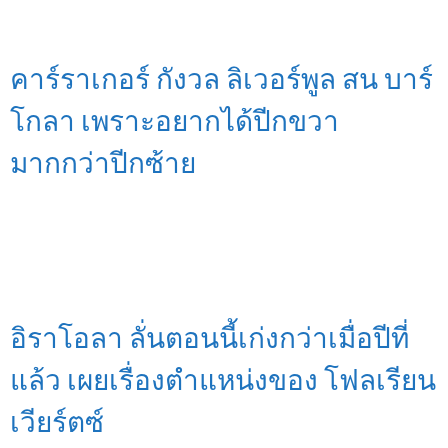
คาร์ราเกอร์ กังวล ลิเวอร์พูล สน บาร์
โกลา เพราะอยากได้ปีกขวา
มากกว่าปีกซ้าย
อิราโอลา ลั่นตอนนี้เก่งกว่าเมื่อปีที่
แล้ว เผยเรื่องตำแหน่งของ โฟลเรียน
เวียร์ตซ์