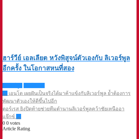
ฮาร์วีย์ เอลเลียต หวังพิสูจน์ตัวเองกับ ลิเวอร์พูล
อีกครั้ง ในโอกาสหนที่สอง
ลิเวอร์พูล
โจ โกเมซ
Post
←
เอนโด เผยฝันเป็นจริงได้มาค้าแข้งกับลิเวอร์พูล ย้ำต้องการ
navigation
พัฒนาตัวเองให้ดีขึ้นไปอีก
ตอร์เรส ยิงปิดท้ายช่วยทีมตำนานลิเวอร์พูลคว้าชัยเหนืออา
แจ๊กซ์
→
0
0
votes
Article Rating