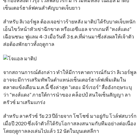
ซ์ กองหลังดาวรุ่ง โวล์ฟสบวร์ก มาร่วมทีมหลัง โฌเอล มาติป
เซ็นเตอร์ฮาล์ฟคนสำคัญบาดเจ็บยาว
สำหรับ ลิเวอร์พูล ต้องเจอข่าวร้ายหลัง มาติป ได้รับบาดเจ็บหนัก
เอ็นไขว้หน้าหัวเข่าฉีกขาด หรือเอซีแอล จากเกมที่ “หงส์แดง”
เฉือนชนะ ฟูแลม 4-3 เมื่อวันที่ 3 ธ.ค.ที่ผ่านมาซึ่งส่งผลให้เจ้าตัว
ส่อต้องพักยาวทั้งฤดูกาล
จากสถานการณ์ดังกล่าว ทำให้มีการคาดการณ์กันว่า ลิเวอร์พูล
อาจจะมีการเสริมทัพในตำแหน่งเซ็นเตอร์ฮาล์ฟเพิ่มเติมใน
ตลาดแข้งเดือน ม.ค.นี้ ซึ่งล่าสุด “เดอะ มิร์เรอร์” สื่ออังกฤษระบุ
ว่า “หงส์แดง” ภายใต้การนำของ คล็อปป์ สนใจเซ็นสัญญา ลา
ครัวซ์ มาเสริมแกร่ง
สำหรับ ลาครัวซ์ วัย 23 ปีย้ายจาก โซโชซ์ มาอยู่กับ โวล์ฟสบวร์ก
เมื่อปี 2020 ซึ่งเจ้าตัวก็ได้รับโอกาสลงสนามกับทีมอย่างต่อเนื่อง
โดยฤดูกาลลงเล่นไปแล้ว 12 นัดในบุนเดสลีกา