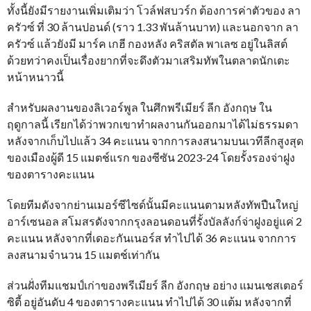
ทั้งนี้ยังมีรายงานเพิ่มเติมว่า โวล์ฟสบวร์ก ต้องการค่าตัวของ ลา
ครัวซ์ ที่ 30 ล้านปอนด์ (ราว 1.33 พันล้านบาท) และนอกจาก ลา
ครัวซ์ แล้วยังมี มาร์ค เกฮี กองหลัง คริสตัล พาเลซ อยู่ในลิสต์
ด้วยทว่าคงเป็นเรื่องยากที่จะดึงตัวมาเสริมทัพในตลาดนักเตะ
หน้าหนาวนี้
สำหรับผลงานของลิเวอร์พูล ในศึกพรีเมียร์ ลีก อังกฤษ ใน
ฤดูกาลนี้ เรียกได้ว่าพวกเขาทำผลงานกันออกมาได้ไม่ธรรมดา
หลังจากเก็บไปแล้ว 34 คะแนน จากการลงสนามบนเวทีลีกสูงสุด
ของเมืองผู้ดี 15 แมตช์แรก ของซีซัน 2023-24 โดยรั้งรองจ่าฝูง
ของตารางคะแนน
โดยทีมดังจากย่านเมอร์ซีไซด์นั้นมีคะแนนตามหลังทัพปืนใหญ่
อาร์เซนอล สโมสรดังจากกรุงลอนดอนที่รั้งบัลลังก์จ่าฝูงอยู่แค่ 2
คะแนน หลังจากที่เดอะกันเนอร์ส ทำไปได้ 36 คะแนน จากการ
ลงสนามจำนวน 15 แมตช์เท่ากัน
ส่วนฝั่งทีมแชมป์เก่าของพรีเมียร์ ลีก อังกฤษ อย่าง แมนเชสเตอร์
ซิตี้ อยู่อันดับ 4 ของตารางคะแนน ทำไปได้ 30 แต้ม หลังจากที่