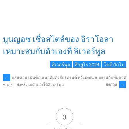
มูนญอซ เชื่อสไตล์ของ อิราโอลา
เหมาะสมกับตัวเองที่ ลิเวอร์พูล
ลิเวอร์พูล
ศึกยูโร 2024
โคดี กักโป
POST
←
อลิสซอน เมินข้อเสนอทีมดังลีก
เทรนต์ หวังพัฒนาผลงานกับทีมชาติ
อังกฤษ
→
ซาอุฯ – ยังพร้อมเฝ้าเสาให้ลิเวอร์พูล
NAVIGATION
0