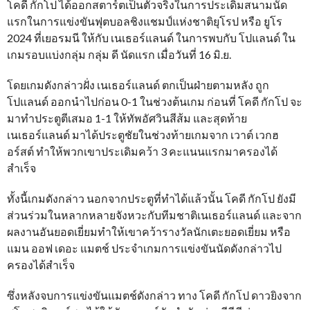
โคดี กักโป ได้ออกสตาร์ตเป็นตัวจริงในการประเดิมสนามนัด
แรกในการแข่งขันฟุตบอลชิงแชมป์แห่งชาติยุโรป หรือ ยูโร
2024 ที่เยอรมนี ให้กับ เนเธอร์แลนด์ ในการพบกับ โปแลนด์ ใน
เกมรอบแบ่งกลุ่ม กลุ่ม ดี นัดแรก เมื่อวันที่ 16 มิ.ย.
โดยเกมดังกล่าวฝั่ง เนเธอร์แลนด์ ตกเป็นฝ่ายตามหลัง ถูก
โปแลนด์ ออกนำไปก่อน 0-1 ในช่วงต้นเกม ก่อนที่ โคดี กักโป จะ
มาทำประตูตีเสมอ 1-1 ให้ทัพอัศวินสีส้ม และสุดท้าย
เนเธอร์แลนด์ มาได้ประตูชัยในช่วงท้ายเกมจาก เวาต์ เวกฮ
อร์สต์ ทำให้พวกเขาประเดิมคว้า 3 คะแนนแรกมาครองได้
สำเร็จ
ทั้งนี้เกมดังกล่าว นอกจากประตูที่ทำได้แล้วนั้น โคดี กักโป ยังมี
ส่วนร่วมในหลากหลายจังหวะกับทีมชาติเนเธอร์แลนด์ และจาก
ผลงานอันยอดเยี่ยมทำให้เขาคว้ารางวัลนักเตะยอดเยี่ยม หรือ
แมน ออฟ เดอะ แมตช์ ประจำเกมการแข่งขันนัดดังกล่าวไป
ครองได้สำเร็จ
ซึ่งหลังจบการแข่งขันแมตช์ดังกล่าว ทาง โคดี กักโป ดาวยิงจาก