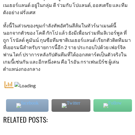
เนเธอร์แลนด์ อยู่ในกลุ่ม ดี ร่วมกับ โปแลนด์, ออสเตรีย และทีม
ดังอย่าง ฝรั่งเศส
ทั้งนี้ในส่วนของขุมกำลังทัพอัศวินสีส้มในทัวร์นาเมนต์นี้
นอกจากตัวของ โคดี กักโป แล้ว ยังมีเพื่อนร่วมทีมลิเวอร์พูล ที่
ถูก โรนัลด์ คูมันน์ กุนซือทีมชาติเนเธอร์แลนด์ เรียกตัวติดทีมมา
ที่เยอรมนีสำหรับรายการนี้อีก 2 ราย ประกอบไปด้วย เฟอร์จิล
ฟาน ไดก์ ปราการหลังกัปตันทีมที่ได้ออกสตาร์ตเป็นตัวจริงใน
เกมนี้เช่นกัน และอีกหนึ่งคน คือ ไรอัน กราเฟนเบิร์ช ผู้เล่น
ตำแหน่งกองกลาง
RELATED POSTS: