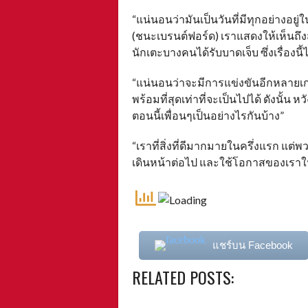
“แน่นอนว่ามันเป็นวันที่มีทุกอย่างอยู่
(ชนะเบรนต์ฟอร์ด) เราแสดงให้เห็นถึงส
นักเตะบางคนได้รับบาดเจ็บ ซึ่งเรื่องนี้ไ
“แน่นอนว่าจะมีการแข่งขันอีกหลายเ
พร้อมที่สุดเท่าที่จะเป็นไปได้ ดังนั้น ห
ตอนนี้เพื่อนๆเป็นอย่างไรกันบ้าง”
“เราที่สิ่งที่ดีมากมายในครึ่งแรก แต่พ
เดินหน้าต่อไป และใช้โอกาสของเราในก
แชร์บน Facebook
RELATED POSTS: