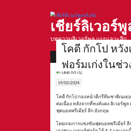
Skip
to
content
เชียร์ลิเวอร์พู
บทความลิเวอร์พูล แบบเจาะลึก
โคดี กักโป หวั
บทความลิเวอร์พูล
ตำนานสนามแอนฟิ
ฟอร์มเก่งในช่
19/02/2024
โคดี กักโป กองหน้าดีกรีทีมชาติเนเธอ
ต่อเนื่อง หลังจากที่หงส์แดง ลิเวอร์พ
ฟุตบอลพรีเมียร์ ลีก อังกฤษ
โดยเกมการแข่งขันฟุตบอลพรีเมียร์ ลีก อ
เอาชนะ เบรนต์ฟอร์ด ได้ 4-1 และเกมนี