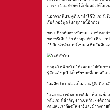
การทำ 1 แอสซิสต์ ให้เพื่อนยิงได้ในเก
นอกจากนี้ประตูที่เขาทำได้ในเกมนี้ ยั
กับลิเวอร์พูล ในฤดูกาลนี้อีกด้วย
ขณะเดียวกันจากชัยชนะแมตช์ดังกล่าวท
ของพรีเมียร์ ลีก อังกฤษ ต่อไปอีก 1
25 นัด นำห่าง อาร์เซนอล ทีมอันดับสอ
ล่าสุด โคดี กักโป ได้ออกมาให้สัมภ
รู้สึกหลังบุกไปเก็บชัยชนะที่สนามจีเทค
“ผมคิดว่าเราต้องเก็บความรู้สึกที่เราม
“แน่นอนว่าช่วงกลางสัปดาห์เรามีอีกเ
หนึ่งเกมที่สำคัญมากเช่นกัน ผมคิดว่า
คนและเราต้องมีสมาธิและมีร่างกายที