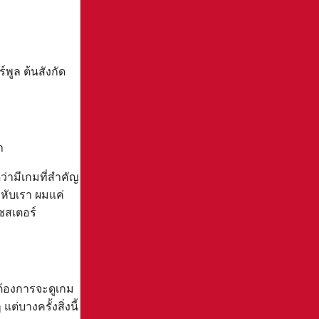
พูล ต้นสังกัด
า
ว่ามีเกมที่สำคัญ
รหับเรา ผมแค่
ชสเตอร์
ม่ต้องการจะดูเกม
่บางครั้งสิ่งนี้