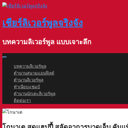
Skip
to
content
เชียร์ลิเวอร์พูลจริงจัง
บทความลิเวอร์พูล แบบเจาะลึก
บทความลิเวอร์พูล
ตำนานสนามแอนฟิลด์
ตำนานลิเวอร์พูล
ทำเนียบแชมป์
ตำนานนักเตะลิเวอร์พูล
ติดต่อเรา
โกนาเต สุดแฮปปี้ สลัดอาการบาดเจ็บ คัมแบ๊