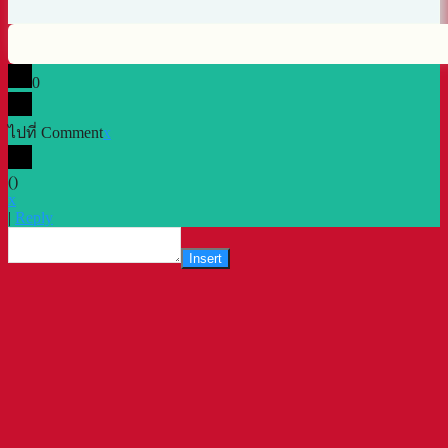
0
ไปที่ Comment
x
(
)
x
|
Reply
Insert