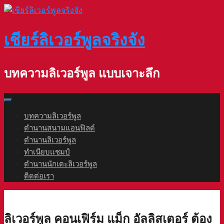
Skip
to
content
เชียร์ลิเวอร์พูลจริงจัง
บทความลิเวอร์พูล แบบเจาะลึก
บทความลิเวอร์พูล
ตำนานสนามแอนฟิลด์
ตำนานลิเวอร์พูล
ทำเนียบแชมป์
ตำนานนักเตะลิเวอร์พูล
ติดต่อเรา
ลิเวอร์พูล คอนเฟิร์ม แม็ก อัลลิสเตอร์ ต้อง