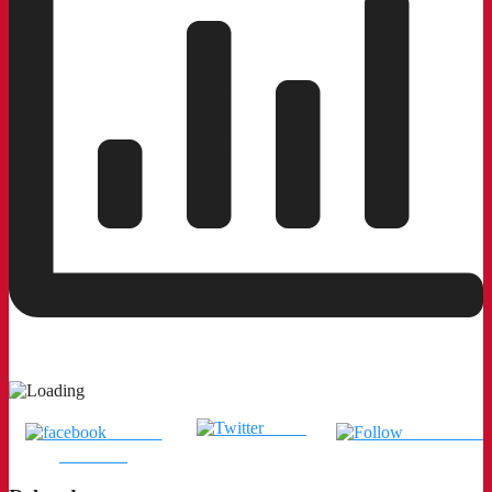
Tweet
แชร์บน
ติดตามเรา
Facebook