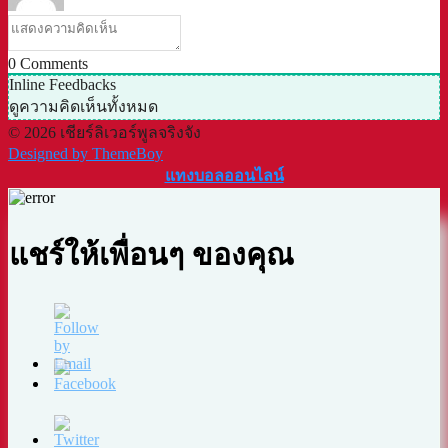
0
Comments
Inline Feedbacks
ดูความคิดเห็นทั้งหมด
© 2026 เชียร์ลิเวอร์พูลจริงจัง
Designed by ThemeBoy
แทงบอลออนไลน์
แชร์ให้เพื่อนๆ ของคุณ