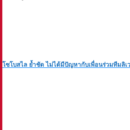
โซโบสไล ย้ำชัด ไม่ได้มีปัญหากับเพื่อนร่วมทีมลิเว