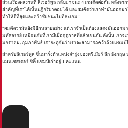
ส่วนเรื่องผลงานที่ ลิเวอร์พูล กลับมาชนะ 4 เกมติดต่อกัน หลังจา
สำคัญที่เราได้เห็นปฏิกริยาตอบโต้ และผมคิดว่าเราทำมันออกม
ทำให้ดีที่สุดและคว้าชัยชนะไปทีละเกม”
“ผมคิดว่ามันยังมีอีกหลายอย่าง แต่เราจำเป็นต้องแสดงมันออกมา ม
มหัศจรรย์ เหมือนกับที่เรามีเมื่อฤดูกาลที่แล้วเช่นกัน ดังนั้น เร
มกราคม, กุมภาพันธ์ เราจะดูกันว่าเราจะสามารถคว้าถ้วยแชมป์ได
สำหรับลิเวอร์พูล ขึ้นมารั้งตำแหน่งจ่าฝูงของพรีเมียร์ ลีก อ
แมนเชสเตอร์ ซิตี้ แชมป์เก่าอยู่ 1 คะแนน