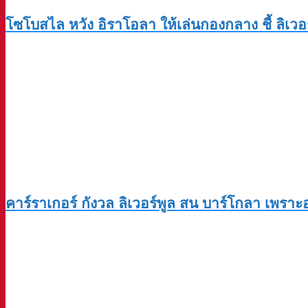
โซโบสไล หวัง อิราโอลา ให้เล่นกองกลาง ชี้ ลิเวอร์พ
คาร์ราเกอร์ กังวล ลิเวอร์พูล สน บาร์โกลา เพรา