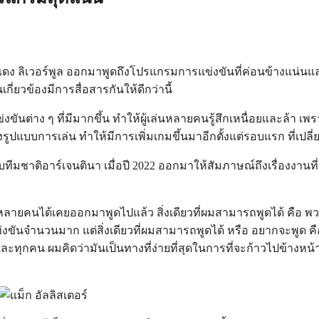
แดง ลิเวอร์พูล ออกมาพูดถึงโปรแกรมการแข่งขันที่ค่อนข้างแน่นแ
เกี่ยวข้องมีการสื่อสารกันให้ดีกว่านี้
ันต่าง ๆ ที่มีมากขึ้น ทำให้ผู้เล่นหลายคนรู้สึกเหนื่อยและล้า เพ
รูปแบบการเล่น ทำให้มีการเพิ่มเกมขึ้นมาอีกตั้งแต่รอบแรก ที่เปลี
บทีมชาติอาร์เจนตินา เมื่อปี 2022 ออกมาให้สัมภาษณ์ถึงเรื่องงานที
กเตะหลายคนได้เคยออกมาพูดไปแล้ว สิ่งเดียวที่ผมสามารถพูดได้ คือ 
งขันจำนวนมาก แต่สิ่งเดียวที่ผมสามารถพูดได้ หรือ อยากจะพูด คือ
ีม และทุกคน ผมคิดว่ามันเป็นทางที่ง่ายที่สุดในการที่จะก้าวไปข้างหน