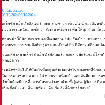
Uncategorized
03/10/2024
03/10/2024
อเล็กซิส แม็ก อัลลิสเตอร์ กองกลางชาวอาร์เจนไตน์ ของทีมหงศื
ต้องทำงานหนักมากขึ้น ว่า สิ่งที่เขาต้องการ คือ ให้ทุกฝ่ายที่มีส่วน
ก่อนหน้านี้มีนักเตะหลายคนที่เคยออกมาบ่นเรื่องโปรแกรมการแข่งข
หลายรายการ รวมถึงถ้วยยูฟ่า แชมเปียนส์ ลีก ที่มีการเปลี่ยนแปลง
ขณะที่ล่าสุด อเล็กซิส แม็ก อัลลิสเตอร์ กองกลางดีกรีแชมป์โลกกั
ฟุตบอล ว่า
“ผมคิดว่ามันไม่ได้มีอะไรที่จะพูดเพิ่มเติมเท่าไร หลังจากที่นั
ในการเล่นฟุตบอล และ ใช่ พวกเราเหนื่อยล้า และมันมีเกมการแข่
จำเป็นต้องมีการสื่อสารกันระหว่างทุกฝ่าย ทั้งผู้เล่น, ผู้จัดการท
เพียงสิ่งเดียวเท่านั้น ผมคิดว่า นั่น คือ สิ่งที่นักเตะร้องขอ”