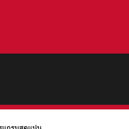
งโปรแกรมสุดแน่น