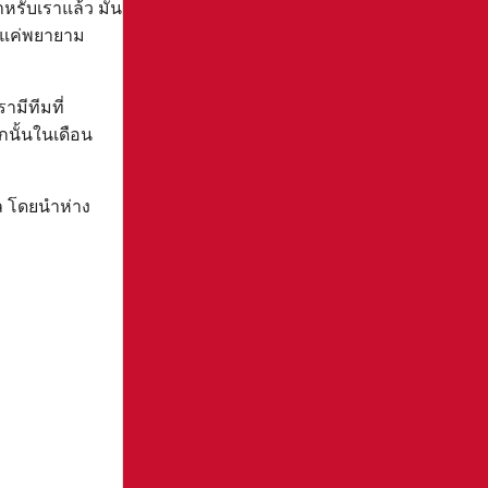
ำหรับเราแล้ว มัน
าแค่พยายาม
ามีทีมที่
ากนั้นในเดือน
าล โดยนำห่าง