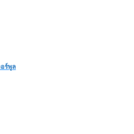
อร์พูล