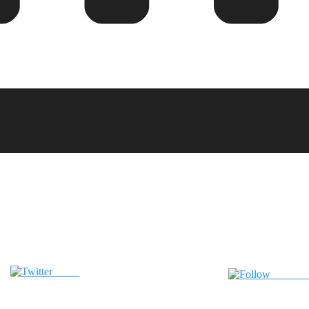
Tweet
ติดตาม