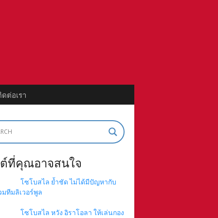
ติดต่อเรา
ต์ที่คุณอาจสนใจ
โซโบสไล ย้ำชัด ไม่ได้มีปัญหากับ
่วมทีมลิเวอร์พูล
โซโบสไล หวัง อิราโอลา ให้เล่นกอง