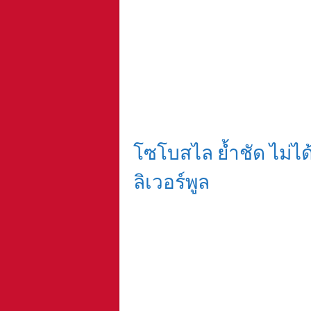
โซโบสไล ย้ำชัด ไม่ได
ลิเวอร์พูล