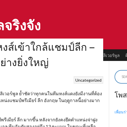
ลจริงจัง
งส์เข้าใกล้แชมป์ลีก –
ลด์
ตำนานลิเวอร์พูล
ทำเนียบแชมป์
ตำนานนักเตะลิเวอร์พูล
่างยิ่งใหญ่
Uncategorized
โพส
ิเวอร์พูล ย้ำชัดว่าทุกคนในทีมหงส์แดงยังมีงานที่ต้อง
หน่งแชมป์พรีเมียร์ ลีก อังกฤษ ในฤดูกาลนี้อย่างมาก
เพื่อนร
พรีเมียร์ ลีก มากขึ้น หลังจากยังคงยึดตำแหน่งจ่าฝูง
ล ทีมอันดับสองอยู่ถึง 13 คะแนน ในขณะที่เหลือ