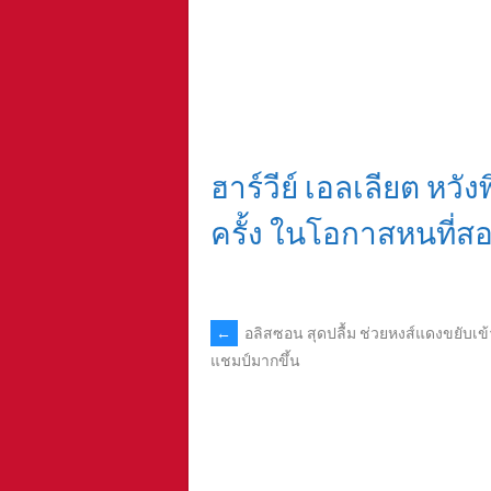
ฮาร์วีย์ เอลเลียต หวังพ
ครั้ง ในโอกาสหนที่ส
POST
←
อลิสซอน สุดปลื้ม ช่วยหงส์แดงขยับเข้
แชมป์มากขึ้น
NAVIGATION