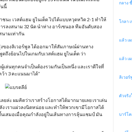
กลาง ชี้
นนี้
เอาชนะ เวสต์แฮม ยูไนเต็ด ไปได้แบบหวุดหวิด 2-1 ทำให้
โกลา เ
รลงสนาม 32 นัด นำห่าง อาร์เซนอล ทีมอันดับสอง
งสนามเท่ากัน
แล้ว เผ
รุ่งของลิเวอร์พูล ได้ออกมาให้สัมภาษณ์ผ่านทาง
ดถึงย้อนไปในเกมกับเวสต์แฮม ยูไนเต็ด ว่า
แล้ว เผ
าผู้เล่นทุกคนจำเป็นต้องรวมกันเป็นหนึ่ง และเราดีใจที่
ที่คว้า 3 คะแนนมาได้”
ลิเวอร์
ตัวจริง
เลยล่ะ ผมคิดว่าเราสร้างโอกาสได้มากมายเลย เราเล่น
หลัง เราแผ่วลงนิดหน่อย และทำให้พวกเขามีโอกาสได้
ขึ้นเสมอเมื่อคุณกำลังอยู่ในเส้นทางการลุ้นแชมป์ มัน
บาร์โค