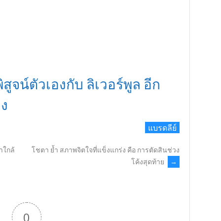
ิสูจน์ตัวเองกับ ลิเวอร์พูล อีก
อง
แบรดลีย์
าใกล้
โชตา ย้ำ สภาพจิตใจที่แข็งแกร่ง คือ การตัดสินช่วง
โค้งสุดท้าย
→
0