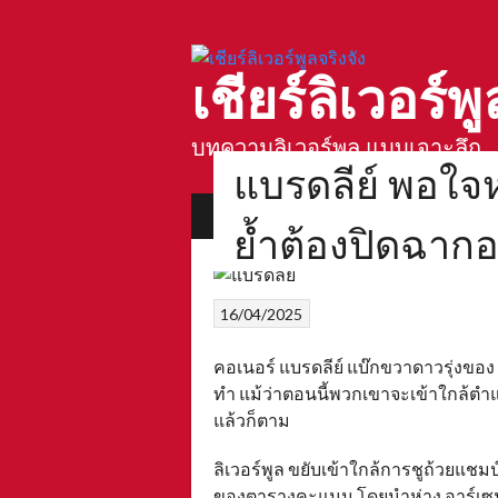
Skip
to
content
เชียร์ลิเวอร์พู
บทความลิเวอร์พูล แบบเจาะลึก
แบรดลีย์ พอใจห
บทความลิเวอร์พูล
ตำนานสนามแอนฟิ
ย้ำต้องปิดฉากอย
16/04/2025
คอเนอร์ แบรดลีย์ แบ๊กขวาดาวรุ่งของ ล
ทำ แม้ว่าตอนนี้พวกเขาจะเข้าใกล้ตำแ
แล้วก็ตาม
ลิเวอร์พูล ขยับเข้าใกล้การชูถ้วยแชมป์
ของตารางคะแนน โดยนำห่าง อาร์เซนอ