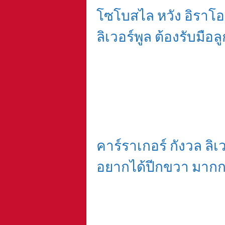
โซโบสไล หวัง อิราโอล
ลิเวอร์พูล ต้องรับมือลู
คาร์ราเกอร์ กังวล ลิ
อยากได้ปีกขวา มากกว