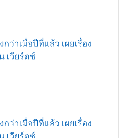
กว่าเมื่อปีที่แล้ว เผยเรื่อง
เวียร์ตซ์
กว่าเมื่อปีที่แล้ว เผยเรื่อง
เวียร์ตซ์