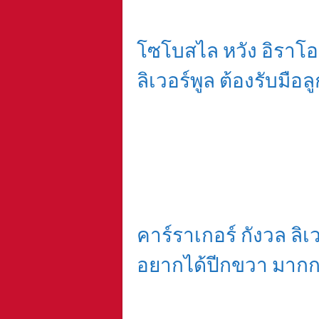
โซโบสไล หวัง อิราโอล
ลิเวอร์พูล ต้องรับมือลู
คาร์ราเกอร์ กังวล ลิ
อยากได้ปีกขวา มากกว