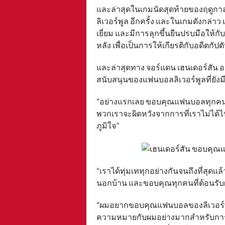
และล่าสุดในเกมนัดสุดท้ายของฤดูกาลนี
ลิเวอร์พูล อีกครั้ง และในเกมดังกล่า
เยี่ยม และมีการลุกขึ้นยืนปรบมือให้ก
หลัง เพื่อเป็นการให้เกียรติกับอดีตกัปต
และล่าสุดทาง จอร์แดน เฮนเดอร์สัน
สนับสนุนของแฟนบอลลิเวอร์พูลที่ยังมี
“อย่างแรกเลย ขอบคุณแฟนบอลทุกคนที
พวกเราจะผิดหวังจากการที่เราไม่ได้ไป
ภูมิใจ”
“เราได้ทุ่มเททุกอย่างกันจนถึงที่สุด
นอกบ้าน และขอบคุณทุกคนที่ต้อนรับผ
“ผมอยากขอบคุณแฟนบอลของลิเวอร์พูล ส
ความหมายกับผมอย่างมากสำหรับการกล