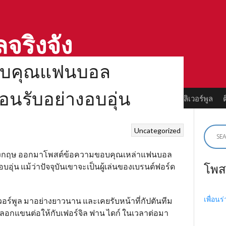
ลจริงจัง
ขอบคุณแฟนบอล
งต้อนรับอย่างอบอุ่น
ลด์
ตำนานลิเวอร์พูล
ทำเนียบแชมป์
ตำนานนักเตะลิเวอร์พูล
Uncategorized
อังกฤษ ออกมาโพสต์ข้อความขอบคุณเหล่าแฟนบอล
โพส
งอบอุ่น แม้ว่าปัจจุบันเขาจะเป็นผู้เล่นของเบรนต์ฟอร์ด
เพื่อนร
เวอร์พูล มาอย่างยาวนาน และเคยรับหน้าที่กัปตันทีม
ปลอกแขนต่อให้กับเฟอร์จิล ฟาน ไดก์ ในเวลาต่อมา