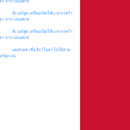
ลา จาก เปแอสเช
ลิเวอร์พูล เตรียมเปิดโต๊ะเจรจาคว้า
ลา จาก เปแอสเช
ลิเวอร์พูล เตรียมเปิดโต๊ะเจรจาคว้า
ลา จาก เปแอสเช
เคอร์เคซ เชื่อ อิราโอลา ไปได้สวย
อร์พูล แน่