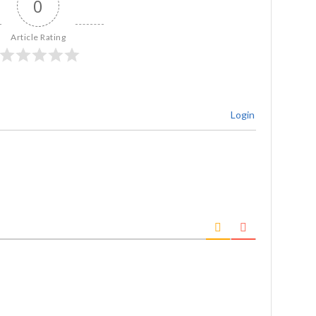
0
Article Rating
Login