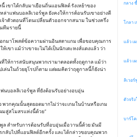
กลาง ชี้
้ เขาได้กลับมาเยือนถิ่นแอนฟิลด์ รังเหย้าของ
ว เหล่าแฟนบอลลิเวอร์พูล ยังคงให้การต้อนรับเขาอย่างดี
ับเจ้าตัวตอนที่โดนเปลี่ยนตัวออกจากสนาม ในช่วงครึ่ง
โกลา เ
ันทีมรายนี้
 ออกมาโพสต์ข้อความผ่านอินสตาแกม เพื่อขอบคุณการ
แล้ว เผ
ให้เขา แม้ว่าเขาจะไม่ได้เป็นนักเตะหงส์แดงแล้ว ว่า
แล้ว เผ
่ให้การสนับสนุนพวกเรามาตลอดทั้งฤดูกาล แม้ว่า
เล่นในถ้วยยุโรปก็ตาม แต่ผมคิดว่าฤดูกาลนี้ก็ยังน่า
ลิเวอร์
ตัวจริง
แล้ว พวกคุณนั้นสุดยอดมากไม่ว่าจะเกมในบ้านหรือเกม
มสู่สโมสรแห่งนี้ด้วย”
บาร์โค
ำหรับการต้อนรับที่อบอุ่นเมื่อวานนี้ด้วย มันมี
ับไปที่แอนฟิลด์อีกครั้ง และได้กล่าวขอบคุณพวก