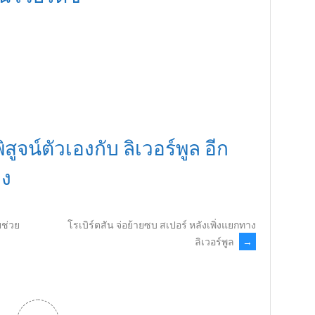
ิสูจน์ตัวเองกับ ลิเวอร์พูล อีก
อง
ยช่วย
โรเบิร์ตสัน จ่อย้ายซบ สเปอร์ หลังเพิ่งแยกทาง
ลิเวอร์พูล
→