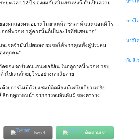
บาร์โค
ระยะเวลา 12 ปี ของผมกับสโมสรแห่งนี้ มันเป็นความ
บาร์โค
่อนของผมสองคน อย่าง โมฮาเหม็ด ซาลาห์ และ แอนดี โร
อกที่พวกเขาคู่ควรนั้นก็เป็นอะไรที่พิเศษมาก”
บาร์โค
ที่ผมจะจดจำมันไปตลอด ผมขอให้พวกคุณทั้งคู่ประสบ
ของทุกคน”
กับ ลิเว
ัดของ จอร์แดน เฮนเดอร์สัน ในฤดูกาลนี้ พวกเขาจบ
ดตั๋วไปเล่นถ้วยยุโรปอย่างน่าเสียดาย
 ด้วยการไม่มีถ้วยแชมป์ติดมือแม้แต่ใบเดียว แต่ยัง
ยนส์ ลีก ฤดูกาลหน้า จากการจบอันดับ 5 ของตาราง
Tweet
ติดตามเรา