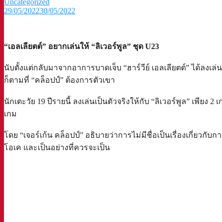
Uncategorized
29/05/2022
30/05/2022
“เอลเลียตต์” อยากเล่นให้ “ลิเวอร์พูล” ชุด U23
นับตั้งแต่กลับมาจากอาการบาดเจ็บ “ฮาร์วีย์ เอลเลียตต์” ได้ลงเล่น
ก็ตามที่ “คล็อปป์” ต้องการตัวเขา⁣
นักเตะวัย 19 ปีรายนี้ ลงเล่นเป็นตัวจริงให้กับ “ลิเวอร์พูล” เพียง
เกม⁣
โดย “เจอร์เก้น คล็อปป์” อธิบายว่าการไม่มีชื่อเป็นเรื่องเกี่ยวกับ
โอเค และเป็นอย่างที่ควรจะเป็น⁣