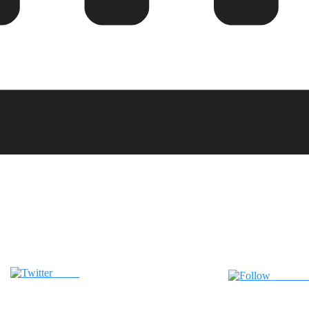
Tweet
ติดตาม