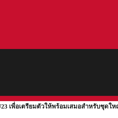
U23 เพื่อเตรียมตัวให้พร้อมเสมอสำหรับชุดใหญ