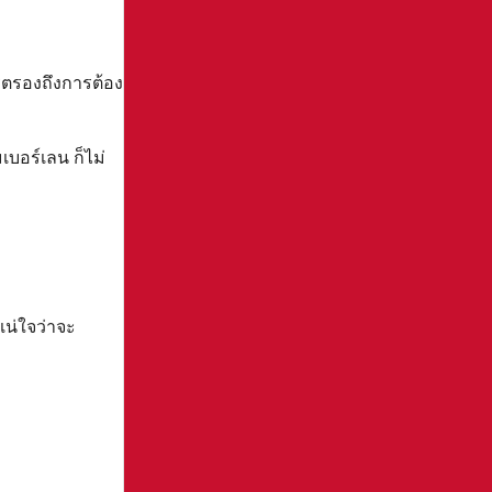
ตร่ตรองถึงการต้อง
มเบอร์เลน ก็ไม่
แน่ใจว่าจะ