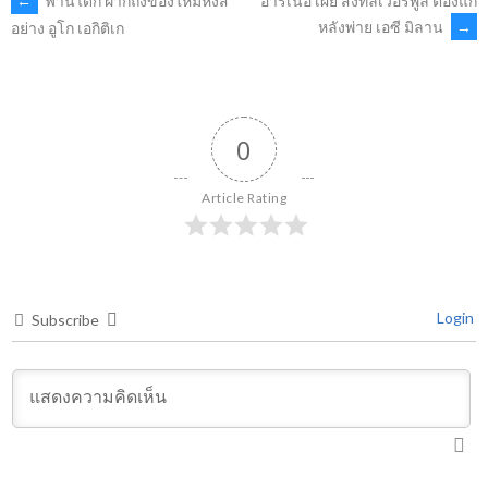
POST
←
ฟานไดก์ ฝากถึงของใหม่หงส์
อาร์เนอ เผย สิ่งที่ลิเวอร์พูล ต้องแก้
หลังพ่าย เอซี มิลาน
→
อย่าง อูโก เอกิติเก
NAVIGATION
0
Article Rating
Login
Subscribe