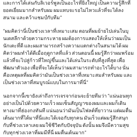
และการได้เล่นกับลิเวอร์พูลเป็นอะไรที่ยิ่งใหญ่ เป็นความรู้สึกที่
ยอดเยี่ยมมากสำหรับผม ผมแทบจะรอไม่ไหวแล้วที่จะได้ลง
สนาม และคว้าแชมป์กับทีม”
“ผมคิดว่านี่เป็นช่วงเวลาที่เหมาะเสม ตอนที่ผมย้ายไปเล่นในบุ
นเดสลีกาด้วยความกระหาย ผมต้องการแสดงให้เห็นว่าผมเป็น
นักเตะที่ดี และผมสามารถสร้างความแตกต่างในสนามได้ ผม
คิดว่าผมทำได้ดีเมื่อฤดูกาลที่แล้ว ส่วนตอนนี้ ผมรู้สึกว่าผมพร้อม
แล้วที่จะไปสู่ก้าวที่ใหญ่ขึ้นและได้เล่นในระดับที่สูงที่สุด เพื่อ
พัฒนาตัวเอง เพื่อที่จะได้เห็นว่าผมสามารถทำอะไรได้้บาง นั่น
คือเหตุผลที่ผมคิดว่ามันเป็นช่วงเวลาที่เหมาะสมสำหรับผม และ
เป็นช่วงเวลาที่สมบูรณ์แบบในการมาที่นี่”
นอกจากนี้เขายังเล่าถึงการเจรจาก่อนจะย้ายทีมว่า “แน่นอนทุก
อย่างเป็นไปด้วยความเร็ว ผมเซ็นสัญญาของผมและผมก็เดิน
ทางมาที่ฮ่องกงทันที แน่นอนว่ามันเป็นไฟลต์ที่ยาวาน แต่ผมตื่น
เต้นมากที่ได้มาที่นี่และได้เจอกับทุกคน มันเร็วแต่ผมรู้สึกสนุก
กับที่ช่วงเวลาเลย ผมใช้ชีวิตกับปัจจุบัน ดังนั้น ผมจึงมีความสุข
กับทุกช่วงเวลาที่ผมมีที่นี่ ผมตื่นเต้นมาก”