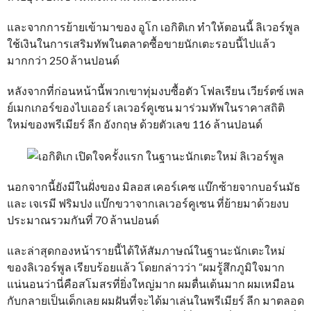
และจากการย้ายเข้ามาของ อูโก เอกิติเก ทำให้ตอนนี้ ลิเวอร์พูล
ใช้เงินในการเสริมทัพในตลาดซื้อขายนักเตะรอบนี้ไปแล้ว
มากกว่า 250 ล้านปอนด์
หลังจากที่ก่อนหน้านี้พวกเขาทุ่มงบซื้อตัว โฟลเรียน เวียร์ตซ์ เพล
ย์เมกเกอร์ของไบเออร์ เลเวอร์คูเซน มาร่วมทัพในราคาสถิติ
ใหม่ของพรีเมียร์ ลีก อังกฤษ ด้วยตัวเลข 116 ล้านปอนด์
นอกจากนี้ยังมีในฝั่งของ มิลอส เคอร์เคซ แบ๊กซ้ายจากบอร์นมัธ
และ เจเรมี ฟริมปง แบ๊กขวาจากเลเวอร์คูเซน ที่ย้ายมาด้วยงบ
ประมาณรวมกันที่ 70 ล้านปอนด์
และล่าสุดกองหน้ารายนี้ได้ให้สัมภาษณ์ในฐานะนักเตะใหม่
ของลิเวอร์พูล เรียบร้อยแล้ว โดยกล่าวว่า “ผมรู้สึกภูมิใจมาก
แน่นอนว่านี่คือสโมสรที่ยิ่งใหญ่มาก ผมตื่นเต้นมาก ผมเหมือน
กับกลายเป็นเด็กเลย ผมฝันที่จะได้มาเล่นในพรีเมียร์ ลีก มาตลอด