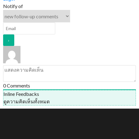
Notify of
0
Comments
Inline Feedbacks
ดูความคิดเห็นทั้งหมด