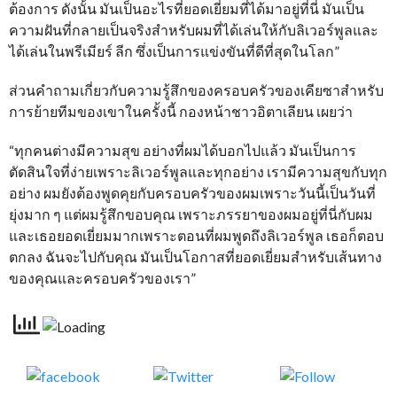
ต้องการ ดังนั้น มันเป็นอะไรที่ยอดเยี่ยมที่ได้มาอยู่ที่นี่ มันเป็น
ความฝันที่กลายเป็นจริงสำหรับผมที่ได้เล่นให้กับลิเวอร์พูลและ
ได้เล่นในพรีเมียร์ ลีก ซึ่งเป็นการแข่งขันที่ดีที่สุดในโลก”
ส่วนคำถามเกี่ยวกับความรู้สึกของครอบครัวของเคียซาสำหรับ
การย้ายทีมของเขาในครั้งนี้ กองหน้าชาวอิตาเลียน เผยว่า
“ทุกคนต่างมีความสุข อย่างที่ผมได้บอกไปแล้ว มันเป็นการ
ตัดสินใจที่ง่ายเพราะลิเวอร์พูลและทุกอย่าง เรามีความสุขกับทุก
อย่าง ผมยังต้องพูดคุยกับครอบครัวของผมเพราะวันนี้เป็นวันที่
ยุ่งมาก ๆ แต่ผมรู้สึกขอบคุณ เพราะภรรยาของผมอยู่ที่นี่กับผม
และเธอยอดเยี่ยมมากเพราะตอนที่ผมพูดถึงลิเวอร์พูล เธอก็ตอบ
ตกลง ฉันจะไปกับคุณ มันเป็นโอกาสที่ยอดเยี่ยมสำหรับเส้นทาง
ของคุณและครอบครัวของเรา”
แชร์
Tweet
ติดตาม