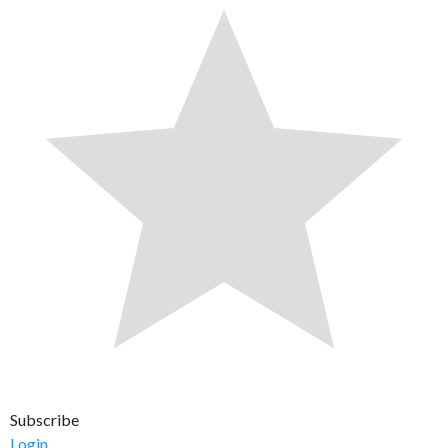
Subscribe
Login