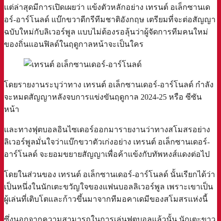
แต่ล่าสุดมีการเปิดเผยว่า แข้งตัวหลักอย่าง เทรนต์ อเล็กซานเด
อร์-อาร์โนลด์ แบ๊กขวาดีกรีทีมชาติอังกฤษ เตรียมที่จะต่อสัญญา
ฉบับใหม่กับลิเวอร์พูล แบบไม่ต้องรอลุ้นว่าผู้จัดการทีมคนใหม่
ของถิ่นแอนฟิลด์ในฤดูกาลหน้าจะเป็นใคร
โดยรายงานระบุว่าทาง เทรนต์ อเล็กซานเดอร์-อาร์โนลด์ กำลัง
จะหมดสัญญาหลังจบการแข่งขันฤดูกาล 2024-25 หรือ ซีซัน
หน้า
และทางฟุตบอลอินไซเดอร์ออกมารายงานว่าทางสโมสรอย่าง
ลิเวอร์พูลมั่นใจว่าแบ๊กขวาตัวเก่งอย่าง เทรนต์ อเล็กซานเดอร์-
อาร์โนลด์ จะยอมขยายสัญญาเพื่อค้าแข้งกับทัพหงส์แดงต่อไป
โดยในส่วนของ เทรนต์ อเล็กซานเดอร์-อาร์โนลด์ นั้นเรียกได้ว่า
เป็นหนึ่งในนักเตะขวัญใจของแฟนบอลลิเวอร์พูล เพราะเขาเป็น
ผู้เล่นที่เติบโตและก้าวขึ้นมาจากทีมอคาเดมีของสโมสรแห่งนี้
ซึ่งนอกจากความสามารถในการเล่นฟุตบอลแล้วนั้น นักเตะขาว