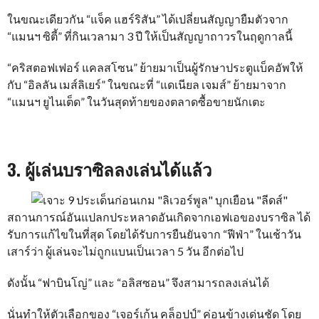
ในขณะเดียวกัน “แจ็ค แฮร์ริสัน” ได้เปลี่ยนสัญญายืมตัวจาก
“แมนฯ ซิตี้” ที่กินเวลามา 3 ปี ให้เป็นสัญญาถาวรในฤดูกาลนี้
“คริสตอฟเฟอร์ แคลสโซน” ย้ายมาเป็นผู้รักษาประตูแบ็คอัพให้
กับ “อิลลัน เมส์ลิเยร์” ในขณะที่ “แดเนียล เจมส์” ย้ายมาจาก
“แมนฯ ยูไนเต็ด” ในวันสุดท้ายของตลาดซื้อขายนักเตะ
a
3. ผู้เล่นบราซิลลงเล่นได้แล้ว
สถานการณ์อันแปลกประหลาดอันเกิดจากเอฟเอของบราซิล ได้
รับการแก้ไขในที่สุด โดยได้รับการยืนยันจาก “ฟีฟ่า” ในเช้าวัน
เสาร์ว่า ผู้เล่นจะไม่ถูกแบนเป็นเวลา 5 วัน อีกต่อไป
ดังนั้น “ฟาบินโญ่” และ “อลิสซอน” จึงสามารถลงเล่นได้
นั่นทำให้ตัวเลือกของ “เจอร์เก้น คล็อปป์” ค่อนข้างเด่นชัด โดย