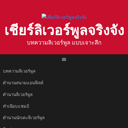
Skip
to
content
เชียร์ลิเวอร์พูลจริงจัง
บทความลิเวอร์พูล แบบเจาะลึก
บทความลิเวอร์พูล
ตำนานสนามแอนฟิลด์
ตำนานลิเวอร์พูล
ทำเนียบแชมป์
ตำนานนักเตะลิเวอร์พูล