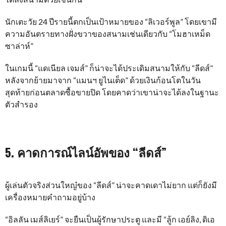
นักเตะวัย 24 ปีรายนี้ตกเป็นเป้าหมายของ “ลิเวอร์พูล” โดยเขามี
ความอันตรายทางฝั่งขวาของสนามเช่นเดียวกับ “โมฮาเหม็ด
ซาล่าห์”
ในเกมนี้ “แดเนียล เจมส์” ก็น่าจะได้ประเดิมสนามให้กับ “ลีดส์”
หลังจากย้ายมาจาก “แมนฯ ยูไนเต็ด” ด้วยเงินก้อนโตในวัน
สุดท้ายก่อนตลาดซื้อขายปิด โดยคาดว่าเขาน่าจะได้ลงในฐานะ
ตัวสำรอง
a
5. คาดการณ์ไลน์อัพของ “ลีดส์”
ผู้เล่นตัวจริงส่วนใหญ๋ของ “ลีดส์” น่าจะคาดเดาไม่ยาก แต่ก็ยังมี
เครื่องหมายคำถามอยู่บ้าง
“อิลลัน เมส์ลิเยร์” จะยืนเป็นผู้รักษาประตู และมี “ลู้ก เอย์ลิง, ดิเอ