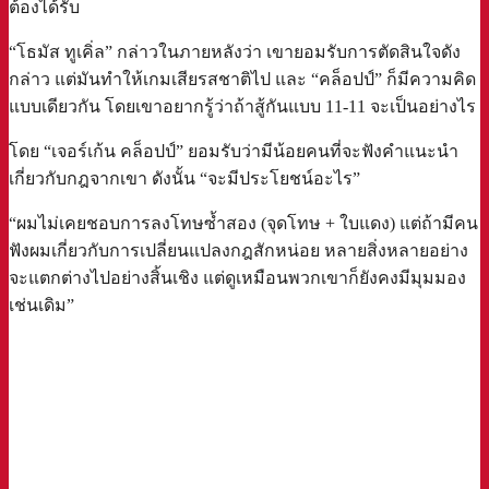
ต้องได้รับ
“โธมัส ทูเคิ่ล” กล่าวในภายหลังว่า เขายอมรับการตัดสินใจดัง
กล่าว แต่มันทำให้เกมเสียรสชาติไป และ “คล็อปป์” ก็มีความคิด
แบบเดียวกัน โดยเขาอยากรู้ว่าถ้าสู้กันแบบ 11-11 จะเป็นอย่างไร
โดย “เจอร์เก้น คล็อปป์” ยอมรับว่ามีน้อยคนที่จะฟังคำแนะนำ
เกี่ยวกับกฎจากเขา ดังนั้น “จะมีประโยชน์อะไร”
“ผมไม่เคยชอบการลงโทษซ้ำสอง (จุดโทษ + ใบแดง) แต่ถ้ามีคน
ฟังผมเกี่ยวกับการเปลี่ยนแปลงกฎสักหน่อย หลายสิ่งหลายอย่าง
จะแตกต่างไปอย่างสิ้นเชิง แต่ดูเหมือนพวกเขาก็ยังคงมีมุมมอง
เช่นเดิม”