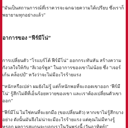
“มันเป็นสถานการณ์ที่เราควรจะฉกฉวยความได้เปรียบ ซึ่งเราก็
พยายามทุกอย่างแล้ว”
a
อาการของ “ฟีร์มีโน่”
การเปลี่ยนตัว “โรแบร์โต้ ฟีร์มีโน่” ออกกระทันหัน สร้างความ
กังวลใจให้กับ “ลิเวอร์พูล” ในอาการของเขาไม่น้อย ซึ่ง “เจอร์
เก้น คล็อปป์” หวังว่าจะไม่มีอะไรร้ายแรง
“หนักหรือเปล่า ผมยังไม่รู้ แต่ก็หนักพอที่จะถอดเขาออก ‘ฟีร์มี
โน่’ รู้สึกไม่ดีที่เอ็นร้อยหวายของเขา และเราต้องเปลี่ยนตัวเขา
ออก”
“ฟีร์มีโน่ ไม่ใช่คนที่จะยกมือ (ขอเปลี่ยนตัว) หากเขาไม่รู้สึกบาง
อย่าง ดังนั้นมันจึงไม่น่าจะมีอะไรร้ายแรง แต่คุณไม่มีทางรู้
หรอก ผลการสแกนจะบอกเราในวันพรุ่งนี้ (วันอาทิตย์)”