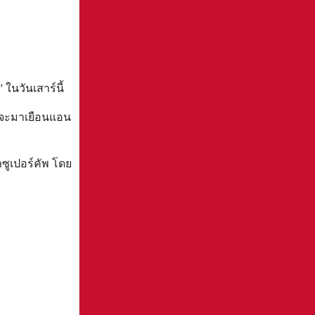
 ในวันเสาร์นี้
ลังจะมาเยือนแอน
าซูเปอร์คัพ โดย