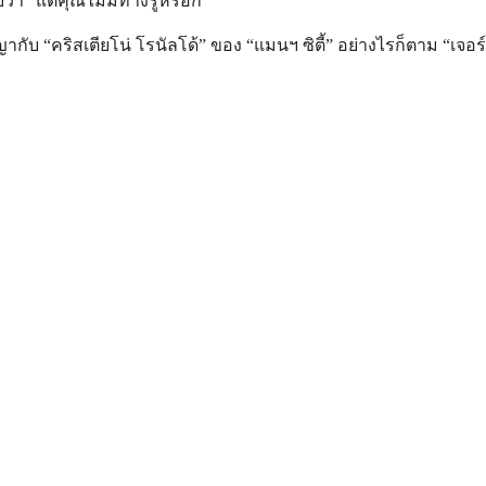
ว่า “แต่คุณไม่มีทางรู้หรอก”
ากับ “คริสเตียโน่ โรนัลโด้” ของ “แมนฯ ซิตี้” อย่างไรก็ตาม “เจอร์