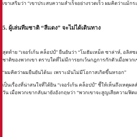
เขาเสริมว่า “เขาประสบความสำเร็จอย่างรวดเร็ว ผมคิดว่าแม้กระท
a
5. ผู้เล่นทีมชาติ “สีแดง” จะไม่ได้เดินทาง
สุดท้าย “เจอร์เก้น คล็อปป์” ยืนยันว่า “โมฮัมเหม็ด ซาล่าห์, อลิ
ชาติของพวกเขา ตราบใดที่ไม่มีการยกเว้นกฎการกักตัวเมื่อพวก
“ผมคิดว่าผมยืนยันได้นะ เพราะมันไม่มีโอกาสเกิดขึ้นหรอก”
เป็นเรื่องที่น่าสนใจที่ได้ยิน “เจอร์เก้น คล็อปป์” ชี้ให้เห็นถึง
วัน เมื่อพวกเขากลับมายังอังกฤษว่า “พวกเขาจะสูญเสียความฟิตแ