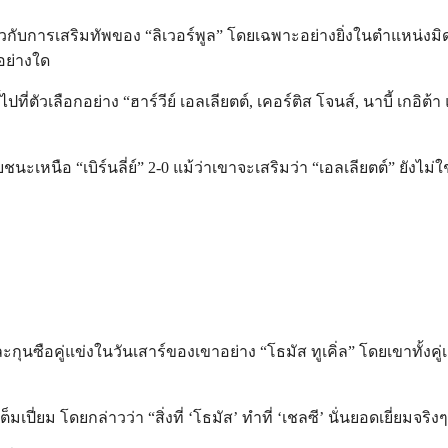
ยวกับการเสริมทัพของ “ลิเวอร์พูล” โดยเฉพาะอย่างยิ่งในตำแหน่งมิด
่อย่างใด
ที่ตัวเลือกอย่าง “ฮาร์วีย์ เอลเลียตต์, เคอร์ติส โจนส์, นาบี้ เกอิต้า
งชัยชนะเหนือ “เบิร์นลี่ย์” 2-0 แม้ว่าเขาจะเสริมว่า “เอลเลียตต์” ยังไม่ใช่
กุนซือคู่แข่งในวันเสาร์ของเขาอย่าง “โธมัส ทูเคิ่ล” โดยเขาทั้งคู
เปี่ยม โดยกล่าวว่า “สิ่งที่ ‘โธมัส’ ทำที่ ‘เชลซี’ นั่นยอดเยี่ยมจริง