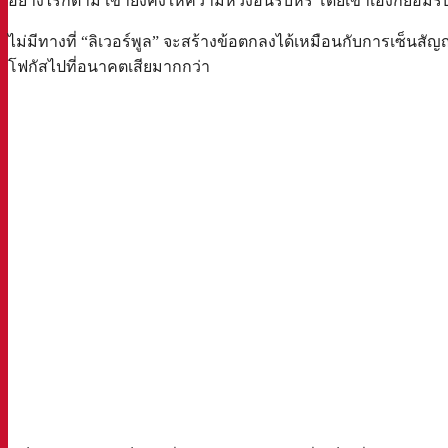
อย่างไรก็ตาม เขายังคงให้ความหวังอันริบหรี่ โดยเขาเองก็ยอมรับ
ไม่มีทางที่ “ลิเวอร์พูล” จะสร้างข้อตกลงได้เหมือนกับการเซ็นสัญญ
โฟกัสไปที่อนาคตเสียมากกว่า