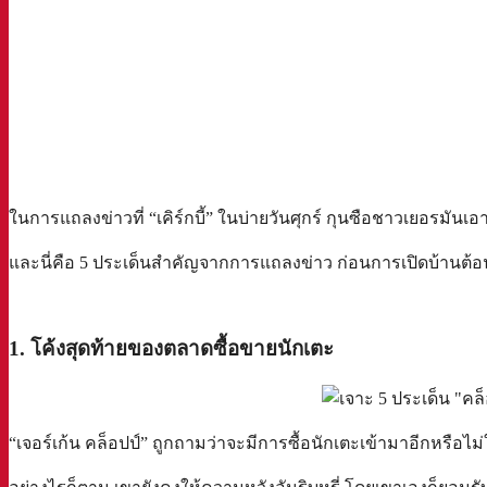
ในการแถลงข่าวที่ “เคิร์กบี้” ในบ่ายวันศุกร์ กุนซือชาวเยอรมั
และนี่คือ 5 ประเด็นสำคัญจากการแถลงข่าว ก่อนการเปิดบ้านต้อน
a
1. โค้งสุดท้ายของตลาดซื้อขายนักเตะ
“เจอร์เก้น คล็อปป์” ถูกถามว่าจะมีการซื้อนักเตะเข้ามาอีกหรือ