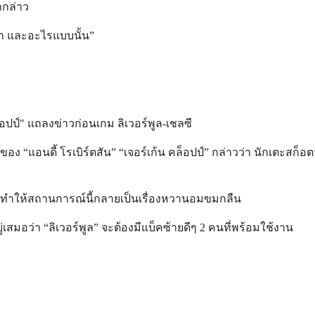
ขากล่าว
อมา และอะไรแบบนั้น”
อง “แอนดี้ โรเบิร์ตสัน” “เจอร์เก้น คล็อปป์” กล่าวว่า นักเตะสก
ึ่งทำให้สถานการณ์นี้กลายเป็นเรื่องหวานอมขมกลืน
อยู่เสมอว่า “ลิเวอร์พูล” จะต้องมีแบ็คซ้ายดีๆ 2 คนที่พร้อมใช้งาน