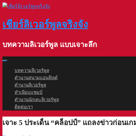
Skip
to
content
เชียร์ลิเวอร์พูลจริงจัง
บทความลิเวอร์พูล แบบเจาะลึก
บทความลิเวอร์พูล
ตำนานสนามแอนฟิลด์
ตำนานลิเวอร์พูล
ทำเนียบแชมป์
ตำนานนักเตะลิเวอร์พูล
ติดต่อเรา
เจาะ 5 ประเด็น “คล็อปป์” แถลงข่าวก่อนเกม 