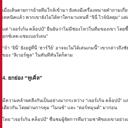
เมื่อเส้นตายการย้ายทีมใกล้เข้ามา ยังคงมีเครื่องหมายคำถามเกี่
เทคนิคแล้ว พวกเขายังไม่ได้หาใครมาแทนที่ “จินี่ ไวจ์นัลดุม” แต
แต่ “เจอร์เก้น คล็อปป์” ยืนยันว่าไม่มีช่องโหว่ในทีมของเขา โดยชี้ไป
อกซ์เลด-แชมเบอร์เลน”
“ถ้า ‘จินี่’ ยังอยู่ที่นี่ ‘ฮาร์วีย์’ อาจจะไม่ได้เล่นเกมนี้” เขากล่าวถึ
ของ “ลิเวอร์พูล” ในทันทีทันใดก็ตาม
a
4. ยกย่อง “ทูเคิ่ล”
มีความคล้ายคลึงกันเป็นอย่างมากระหว่าง “เจอร์เก้น คล็อปป์” และ
เดียวกัน โดยผ่านการคุม “ไมนซ์” และ “ดอร์ทมุนด์” มาก่อน
โดย “เจอร์เก้น คล็อปป์” ชื่นชมผู้จัดการทีมร่วมชาติของเขาอย่างเต็ม