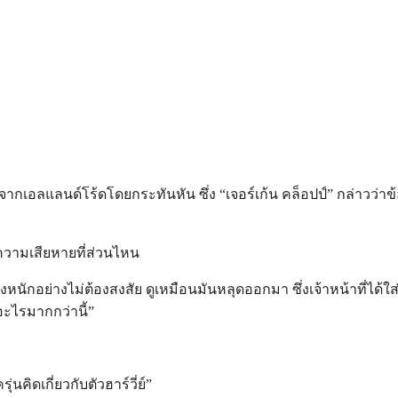
ากเอลแลนด์โร้ดโดยกระทันหัน ซึ่ง “เจอร์เก้น คล็อปป์” กล่าวว่าข
็นความเสียหายที่ส่วนไหน
่างหนักอย่างไม่ต้องสงสัย ดูเหมือนมันหลุดออกมา ซึ่งเจ้าหน้าที่ได้ใ
ะไรมากกว่านี้”
คิดเกี่ยวกับตัวฮาร์วี่ย์”