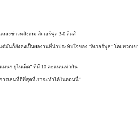
่ แต่มันก็ยังคงเป็นผลงานที่น่าประทับใจของ “ลิเวอร์พูล” โดยพวกเ
 “แมนฯ ยูไนเต็ด” ที่มี 10 คะแนนเท่ากัน
ล่นที่ดีที่สุดที่เราจะทำได้ในตอนนี้”