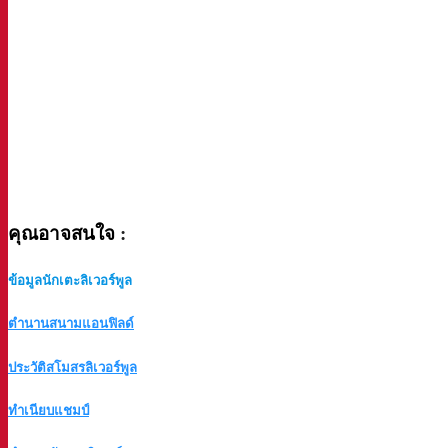
คุณอาจสนใจ
:
ข้อมูลนักเตะลิเวอร์พูล
ตำนานสนามแอนฟิลด์
ประวัติสโมสรลิเวอร์พูล
ทำเนียบแชมป์