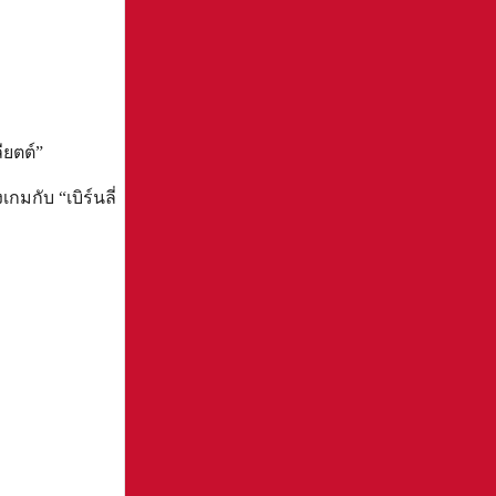
ียตต์”
มกับ “เบิร์นลี่