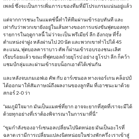
เพลย์ ซึ่งจะเป็นการเพิ่มภาระของทีมที่มีโปรแกรมแน่นอยู่แล้ว
แต่จากการชนะในแมตช์นี้ทำให้ทีมผ่านเข้ารอบทันที และ
เท่ากับว่าพวกเขายังอยู่ในเส้นทางของการแข่งขันฟุตบอลทุก
รายการในฤดูกาลนี้ ไม่ว่าจะเป็น พรีเมียร์ ลีก อังกฤษ ที่รั้ง
ตำแหน่งจ่าฝูง หลังผ่านไป 20 นัด และพวกเขาทำไปได้ 45
คะแนน, ฟุตบอลคาราบาว คัพ ก็ผ่านเข้ารอบรองชนะเลิศ
เรียบร้อยแล้ว ขณะที่ฟุตบอลถ้วยยุโรป อย่าง ยูโรปา ลีก ก็คว้า
แชมป์กลุ่มและผ่านเข้ารอบน็อกเอาต์ได้เช่นกัน
และหลังจบเกมเอฟเอ คัพ กับ อาร์เซนอล ทางเจอร์เกน คล็อปป์
ได้ออกมาให้สัมภาษณ์ถึงผลงานของลูกทีม ที่เอาชนะมาด้วย
สกอร์ 2-0 ว่า
“ผมภูมิใจมาก มันเป็นแมตช์ที่ยาก อาจจะยากที่สุดที่เราจะมีได้
ด้วยทุกอย่างที่เราต้องพิจารณาในการมาที่นี่”
“ขุมกำลังของอาร์เซนอลเปลี่ยนไปนิดหน่อย มันเป็นอะไรที่
ฉลาด เรามีการเปลี่ยนแปลงนิดหน่อยในช่วงพักครึ่ง เราเข้าสู่