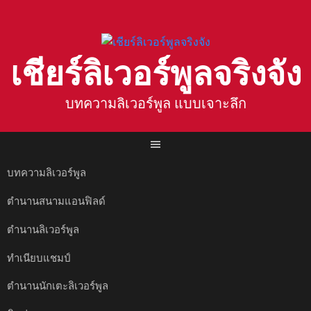
Skip
to
content
เชียร์ลิเวอร์พูลจริงจัง
บทความลิเวอร์พูล แบบเจาะลึก
บทความลิเวอร์พูล
ตำนานสนามแอนฟิลด์
ตำนานลิเวอร์พูล
ทำเนียบแชมป์
ตำนานนักเตะลิเวอร์พูล