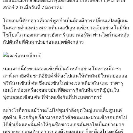
ถึงถิ่นเอมิเรตส์ สเตเดียม กรุงลอนดอน ประเทศอังกฤษ มาด้วย
สกอร์ 2-0 เมื่อวันที่ 7 มกราคม
โดยเกมนี้ดังกล่าว ลิเวอร์พูล จำเป็นต้องมีการเปลี่ยนแปลงผู้เล่น
ในหลายตำแหน่ง เพราะทีมเจอปัญหาแข้งบาดเจ็บอย่าง โดมินิก
โซโบสไล กองกลางชาวฮังการี และ เฟอร์จิล ฟาน ไดก์ กองหลัง
กัปตันทีมที่ดันมาป่วยก่อนแมตช์ดังกล่าว
นอกจากนี้ยังขาดสองแข้งที่เป็นตัวหลักอย่าง โมฮาเหม็ด ซา
ลาห์ ดาวยิงทีมชาติอียิปต์ ที่ต้องไปเล่นให้ทัพมัมมี่ในฟุตบอลแอ
ฟริกัน เนชันส์ คัพ ซึ่งแข่งขันในช่วงเวลาเดียวกัน และ วาตารุ
เอนโด ห้องเครื่องจอมขยัน ที่ติดภารกิจกับทีมชาติญี่ปุ่น ใน
ฟุตบอลเอเชียน คัพ ที่ฟาดแข้งกันที่ประเทศกาตาร์
อย่างไรก็ตามแม้ว่าจะไม่ใช่ขุมกำลังชุดใหญ่แบบเต็มสูบ แต่
สุดท้าย ลิเวอร์พูล ก็สามารถคว้าชัยชนะและผ่านเข้ารอบต่อไป
ได้สำเร็จ และนั่นทำให้กุนซือชาวเยอรมันพอใจเป็นอย่างมาก
เพราะหากเกมดังกล่าวจบลงด้วยผลเสมอ ก็จะต้องไปเตะนัดรี