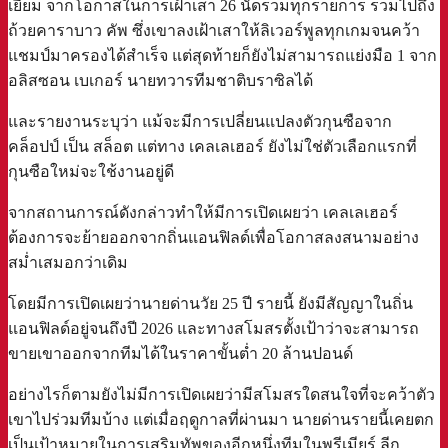
เยี่ยม จากโอกาสในการเฝ้าเสา 26 นัดรวมทุกรายการ รวมไปถึง
ถ้วยคาราบาว คัพ ซึ่งเขาลงเฝ้าเสาให้ลิเวอร์พูลทุกเกมจนคว้า
แชมป์มาครองได้สำเร็จ แต่สุดท้ายก็ยังไม่สามารถแย่งมือ 1 จาก
อลิสซอน เบเกอร์ นายทวารทีมชาติบราซิลได้
และรายงานระบุว่า แม้จะมีการเปลี่ยนแปลงตัวกุนซือจาก
คล็อปป์ เป็น สล็อต แต่ทาง เคลเลเฮอร์ ยังไม่ใช่ตัวเลือกแรกที่
กุนซือใหม่จะใช้งานอยู่ดี
จากสถานการณ์ดังกล่าวทำให้มีการเปิดเผยว่า เคลเลเฮอร์
ต้องการจะย้ายออกจากถิ่นแอนฟิลด์เพื่อโอกาสลงสนามอย่าง
สม่ำเสมอกว่าเดิม
โดยมีการเปิดเผยว่านายด่านวัย 25 ปี รายนี้ ยังมีสัญญาในถิ่น
แอนฟิลด์อยู่จนถึงปี 2026 และทางสโมสรตั้งเป้าว่าจะสามารถ
ขายเขาออกจากทีมได้ในราคาขั้นต่ำ 20 ล้านปอนด์
อย่างไรก็ตามยังไม่มีการเปิดเผยว่ามีสโมสรใดสนใจที่จะคว้าตัว
เขาไปร่วมทีมบ้าง แต่เมื่อฤดูกาลที่ผ่านมา นายด่านรายนี้เคยตก
เป็นเป้าหมายในการเสริมทัพของอีกหนึ่งทีมในพรีเมียร์ ลีก