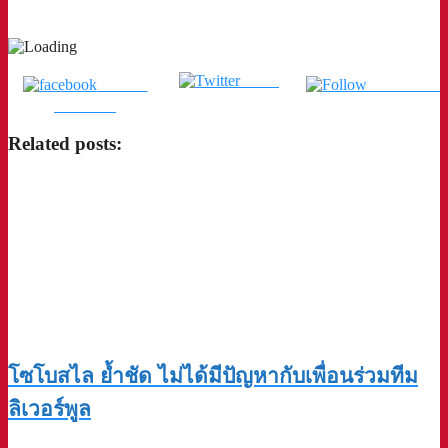
Tweet
แชร์บน
ติดตามเรา
Facebook
Related posts:
โซโบสไล ย้ำชัด ไม่ได้มีปัญหากับเพื่อนร่วมทีม
ลิเวอร์พูล