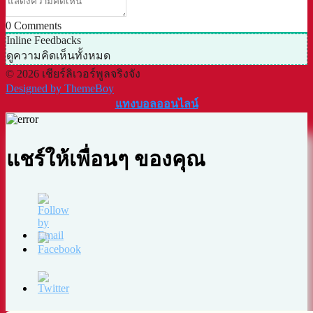
0
Comments
Inline Feedbacks
ดูความคิดเห็นทั้งหมด
© 2026 เชียร์ลิเวอร์พูลจริงจัง
Designed by ThemeBoy
แทงบอลออนไลน์
แชร์ให้เพื่อนๆ ของคุณ