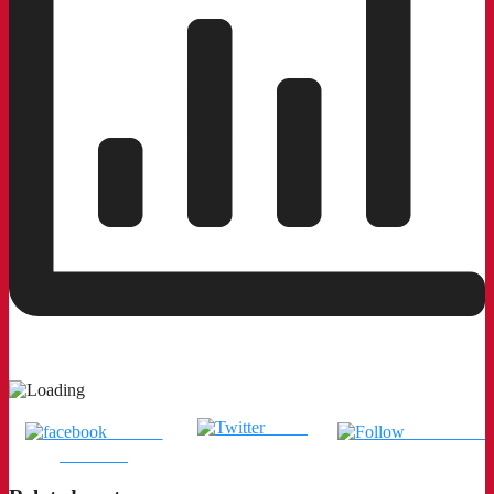
Tweet
แชร์บน
ติดตามเรา
Facebook