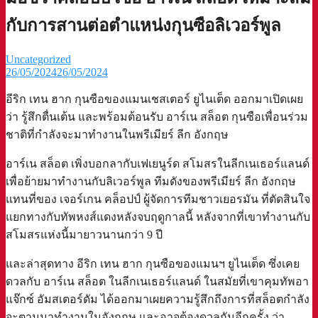
กับการสานต่อตำแหน่งกุนซือลิเวอร์พูล
Uncategorized
26/05/2024
26/05/2024
อีริก เทน ฮาก กุนซือของแมนเชสเตอร์ ยูไนเต็ด ออกมาเปิดเผย
ว่า รู้สึกตื่นเต้น และพร้อมต้อนรับ อาร์เน สล็อต กุนซือเพื่อนร่วม
ชาติที่กำลังจะมาทำงานในพรีเมียร์ ลีก อังกฤษ
อาร์เน สล็อต เพิ่งบอกลากับเฟเยนูร์ด สโมสรในลีกเนเธอร์แลนด์
เพื่อย้ายมาทำงานกับลิเวอร์พูล ทีมดังของพรีเมียร์ ลีก อังกฤษ
แทนที่ของ เจอร์เกน คล็อปป์ ผู้จัดการทีมชาวเยอรมัน ที่ตัดสินใจ
แยกทางกับทัพหงส์แดงหลังจบฤดูกาลนี้ หลังจากที่เขาทำงานกับ
สโมสรแห่งนี้มายาวนานกว่า 9 ปี
และล่าสุดทาง อีริก เทน ฮาก กุนซือของแมนฯ ยูไนเต็ด ซึ่งเคย
ดวลกับ อาร์เน สล็อต ในลีกเนเธอร์แลนด์ ในสมัยที่เขาคุมทัพอา
แจ๊กซ์ อัมสเตอร์ดัม ได้ออกมาเผยความรู้สึกถึงการที่สล็อตกำลัง
จะตามมาทำงานในอังกฤษ และอาจต้องดวลกันอีกครั้ง ว่า