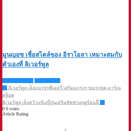
มูนญอซ เชื่อสไตล์ของ อิราโอลา เหมาะสมกับ
ตัวเองที่ ลิเวอร์พูล
กุนซือลิเวอร์พูล
อาร์เน สล็อต
Post
←
ลิเวอร์พูล เล็งแนวรุกพีเอสวี เสริมแกร่งรายแรกยุค อาร์เน
navigation
สล็อต
ลิเวอร์พูล เล็งคว้าแข้งญี่ปุ่นเสริมทัพช่วงฤดูร้อนนี้
→
0
0
votes
Article Rating