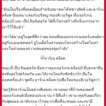
“มันเป็นเรื่องที่ยอดเยี่ยมสำหรับสมาคมโค้ชชาวดัตช์ และอาร์เน
สล็อต นั้นเหมาะสมกับปรัชญาของลิเวอร์พูล ทั้งเจอร์เกน
คล็อปป์ และ เป๊ป ลินจ์เดอร์ส ได้ทิ้งโครงสร้างที่แข็งแกร่งมาก
เอาไว้ให้แล้ว”
“เขาได้มาอยู่ในจุดที่ดีกว่าผม ตอนที่ผมออกจากเนเธอร์แลนด์มา
อยู่กับแมนเชสเตอร์ ยูไนเต็ดในส่วนของโครงสร้างในสโมสร
และในส่วนของความสมดุลของขุมกำลัง”
ขณะที่ เป๊ป ลินเดอร์ส มือขวาของเจอร์เกน คล็อปป์ ที่บอกลาทีม
หงส์แดงไปพร้อมกัน และได้งานใหม่กับซัลซ์บวร์ก ทีมใน
ออสเตรียแล้ว พูดถึง อาร์เน สล็อต กุนซือใหม่ของลิเวอร์พูลว่า
“ผมรู้จักอาร์เนเป็นอย่างดีเลยล่ะ เขาเคยมาที่บ้านของผมที่
เนเธอร์แลนด์เมื่อตอนประมาณ 9 ปีที่แล้ว เขามาคุยกับผมเกี่ยว
กับฟุตบอล เขาขับรถมาไกลมากเพื่อที่จะพบผม และเขามี