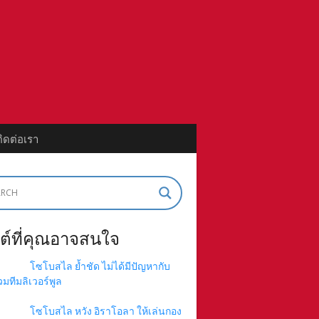
ติดต่อเรา
ต์ที่คุณอาจสนใจ
โซโบสไล ย้ำชัด ไม่ได้มีปัญหากับ
่วมทีมลิเวอร์พูล
โซโบสไล หวัง อิราโอลา ให้เล่นกอง