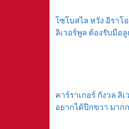
โซโบสไล หวัง อิราโอล
ลิเวอร์พูล ต้องรับมือลู
คาร์ราเกอร์ กังวล ลิ
อยากได้ปีกขวา มากกว