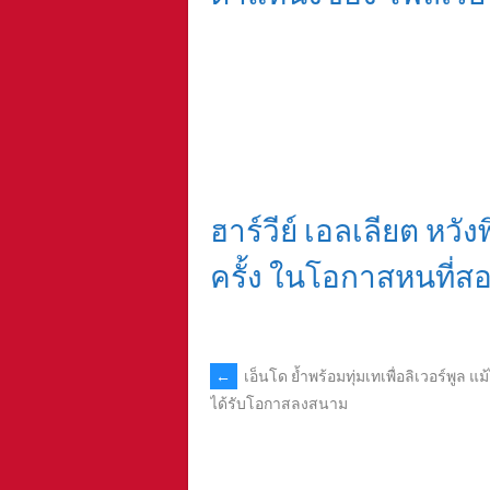
ฮาร์วีย์ เอลเลียต หวังพ
ครั้ง ในโอกาสหนที่ส
POST
←
เอ็นโด ย้ำพร้อมทุ่มเทเพื่อลิเวอร์พูล แม
ได้รับโอกาสลงสนาม
NAVIGATION