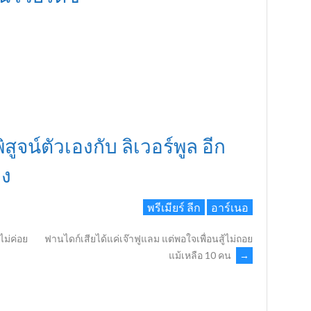
ิสูจน์ตัวเองกับ ลิเวอร์พูล อีก
อง
พรีเมียร์ ลีก
อาร์เนอ
้ไม่ค่อย
ฟานไดก์เสียได้แค่เจ๊าฟูแลม แต่พอใจเพื่อนสู้ไม่ถอย
แม้เหลือ 10 คน
→