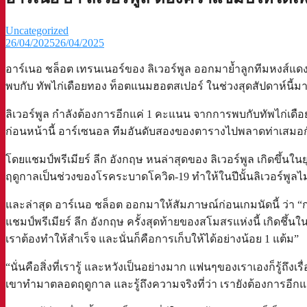
Uncategorized
26/04/2025
26/04/2025
อาร์เนอ ชล็อต เทรนเนอร์ของ ลิเวอร์พูล ออกมาย้ำลูกทีมหงส์แดง
พบกับ ทัพไก่เดือยทอง ท็อตแนมฮอตสเปอร์ ในช่วงสุดสัปดาห์นี้มา
ลิเวอร์พูล กำลังต้องการอีกแค่ 1 คะแนน จากการพบกับทัพไก่เดือยท
ก่อนหน้านี้ อาร์เซนอล ทีมอันดับสองของตารางไปพลาดท่าเสมอกับ
โดยแชมป์พรีเมียร์ ลีก อังกฤษ หนล่าสุดของ ลิเวอร์พูล เกิดขึ้นใ
ฤดูกาลเป็นช่วงของโรคระบาดโควิด-19 ทำให้ในปีนั้นลิเวอร์พูลไม
และล่าสุด อาร์เนอ ชล็อต ออกมาให้สัมภาษณ์ก่อนเกมนัดนี้ ว่า “ก
แชมป์พรีเมียร์ ลีก อังกฤษ ครั้งสุดท้ายของสโมสรแห่งนี้ เกิดชึ้นในช
เราต้องทำให้สำเร็จ และนั่นก็คือการเก็บให้ได้อย่างน้อย 1 แต้ม”
“นั่นคือสิ่งที่เรารู้ และหวังเป็นอย่างมาก แฟนๆของเราเองก็รู้ถึ
เขาทำมาตลอดฤดูกาล และรู้ถึงความจริงที่ว่า เรายังต้องการอีกแ