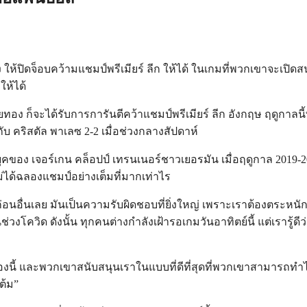
 ให้ปิดจ็อบคว้ามแชมป์พรีเมียร์ ลีก ให้ได้ ในเกมที่พวกเขาจะเปิด
ให้ได้
อง ก็จะได้รับการการันตีคว้าแชมป์พรีเมียร์ ลีก อังกฤษ ฤดูกาลนี้ท
 คริสตัล พาเลซ 2-2 เมื่อช่วงกลางสัปดาห์
นยุคของ เจอร์เกน คล็อปป์ เทรนเนอร์ชาวเยอรมัน เมื่อฤดูกาล 2019-20
่ได้ฉลองแชมป์อย่างเต็มที่มากเท่าไร
่อนอื่นเลย มันเป็นความรับผิดชอบที่ยิ่งใหญ่ เพราะเราต้องตระหนั
่วงโควิด ดังนั้น ทุกคนต่างกำลังเฝ้ารอเกมวันอาทิตย์นี้ แต่เรารู้ดีว่
งเรื่องนี้ และพวกเขาสนับสนุนเราในแบบที่ดีที่สุดที่พวกเขาสามารถทำไ
ต้ม”