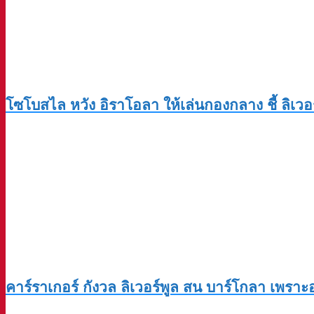
โซโบสไล หวัง อิราโอลา ให้เล่นกองกลาง ชี้ ลิเวอร์พ
คาร์ราเกอร์ กังวล ลิเวอร์พูล สน บาร์โกลา เพรา