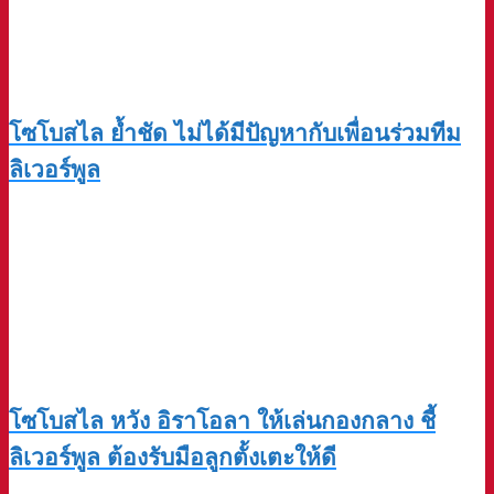
โซโบสไล ย้ำชัด ไม่ได้มีปัญหากับเพื่อนร่วมทีม
ลิเวอร์พูล
โซโบสไล หวัง อิราโอลา ให้เล่นกองกลาง ชี้
ลิเวอร์พูล ต้องรับมือลูกตั้งเตะให้ดี