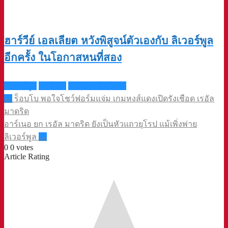
ฮาร์วีย์ เอลเลียต หวังพิสูจน์ตัวเองกับ ลิเวอร์พูล
อีกครั้ง ในโอกาสหนที่สอง
ลิเวอร์พูล
อาร์เนอ
เป๊ป กวาร์ดิโอลา
Post
←
ร็อบโบ พอใจโชว์ฟอร์มแจ่ม เกมหงส์แดงเปิดรังเชือด เรอัล
navigation
มาดริด
อาร์เนอ ยก เรอัล มาดริด ยังเป็นหัวแถวยุโรป แม้เพิ่งพ่าย
ลิเวอร์พูล
→
0
0
votes
Article Rating