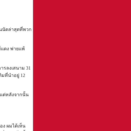
นนัดล่าสุดที่พวก
์แดง พ่ายแพ้
กการลงเสนาม 31
มที่นำอยู่ 12
แต่หลังจากนั้น
สอง ผมได้เห็น