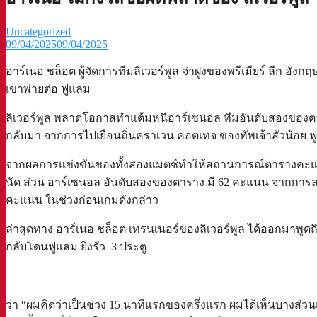
Uncategorized
09/04/2025
09/04/2025
อาร์เนอ ชล็อต ผู้จัดการทีมลิเวอร์พูล จ่าฝูงของพรีเมียร์ ลีก อังก
เขาพ่ายต่อ ฟูแลม
ลิเวอร์พูล พลาดโอกาสทำแต้มหนีอาร์เซนอล ทีมอันดับสองของตารา
กลับมา จากการไปเยือนถิ่นคราเวน คอตเทจ ของทัพเจ้าสัวน้อย ฟู
จากผลการแข่งขันของทั้งสองแมตช์ทำให้สถานการณ์ตารางคะแนนขอ
นัด ส่วน อาร์เซนอล อันดับสองของตาราง มี 62 คะแนน จากการลงเล่น
คะแนน ในช่วงก่อนเกมดังกล่าว
ล่าสุดทาง อาร์เนอ ชล็อต เทรนเนอร์ของลิเวอร์พูล ได้ออกมาพูดถึง
กลับโดนฟูแลม ยิงรัว 3 ประตู
ว่า “ผมคิดว่าเป็นช่วง 15 นาทีแรกของครึ่งแรก ผมได้เห็นบางส่วนแ