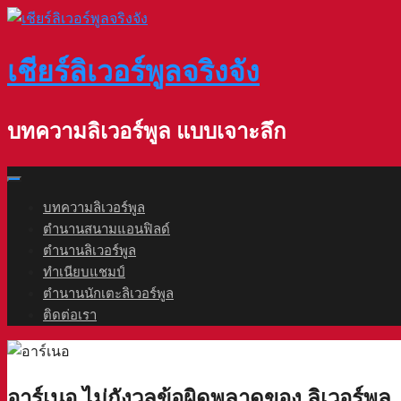
Skip
to
content
เชียร์ลิเวอร์พูลจริงจัง
บทความลิเวอร์พูล แบบเจาะลึก
บทความลิเวอร์พูล
ตำนานสนามแอนฟิลด์
ตำนานลิเวอร์พูล
ทำเนียบแชมป์
ตำนานนักเตะลิเวอร์พูล
ติดต่อเรา
อาร์เนอ ไม่กังวลข้อผิดพลาดของ ลิเวอร์พูล