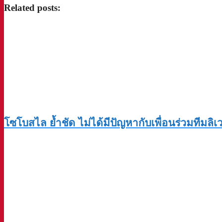
Related posts:
โซโบสไล ย้ำชัด ไม่ได้มีปัญหากับเพื่อนร่วมทีมลิเว