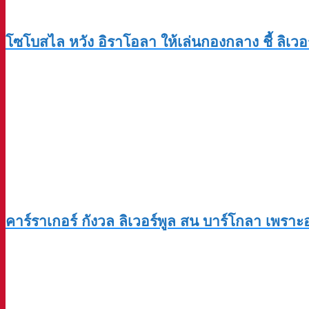
โซโบสไล หวัง อิราโอลา ให้เล่นกองกลาง ชี้ ลิเวอร์พ
คาร์ราเกอร์ กังวล ลิเวอร์พูล สน บาร์โกลา เพรา