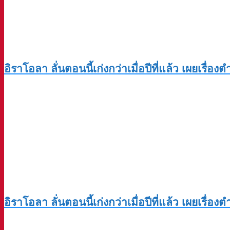
อิราโอลา ลั่นตอนนี้เก่งกว่าเมื่อปีที่แล้ว เผยเรื่อ
อิราโอลา ลั่นตอนนี้เก่งกว่าเมื่อปีที่แล้ว เผยเรื่อ