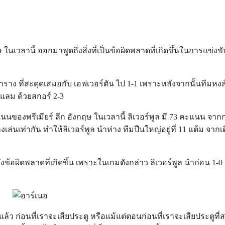
ฤษ ในเวลานี้ ออกมาพูดถึงสิ่งที่เป็นข้อผิดพลาดที่เกิดขึ้นในการแข่งขั
ง ที่สะดุดเสมอกับ เอฟเวอร์ตัน ไป 1-1 เพราะหลังจากนั้นทีมหงส
แลม ด้วยสกอร์ 2-3
งพรีเมียร์ ลีก อังกฤษ ในเวลานี้ ลิเวอร์พูล มี 73 คะแนน จา
เท่ากัน ทำให้ลิเวอร์พูล นำห่าง ทีมปืนใหญ่อยู่ที่ 11 แต้ม จากเดิ
ข้อผิดพลาดที่เกิดขึ้น เพราะในเกมดังกล่าว ลิเวอร์พูล นำก่อน 1-0 
ล้ว ก่อนที่เราจะเสียประตู หรือแม้แต่ตอนก่อนที่เราจะเสียประตูที่