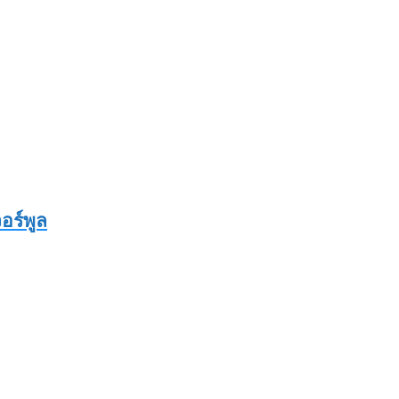
อร์พูล