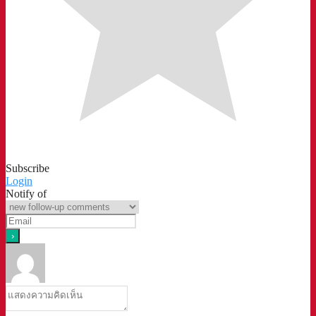
Subscribe
Login
Notify of