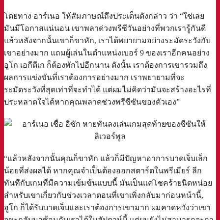
โดยทาง อาร์เนอ ให้สัมภาษณ์ถึงประเด็นดังกล่าว ว่า “ใช่เลย
มันมีโอกาสแน่นอน เขาพลาด่วงพรีซีวันอย่างที่พวกเรารู้กันดี
แล้วหลังจากนั้นเขาก็ขาหัก, เราได้พยายามอย่างระมัดระวังกับ
เขาอย่างมาก แถมผู้เล่นในตำแหน่งเบอร์ 9 ของเราอีกคนอย่าง
อูโก เอกีตีเก ก็ต้องพักไปอีกนาน ดังนั้น เราต้องการเขารวมถึง
ผลการแข่งขันที่เราต้องการอย่างมาก เราพยายามที่จะ
ระมัดระวังที่สุดเท่าที่จะทำได้ แต่ผมไม่คิดว่ามันจะสร้างอะไรที่
ประหลาดใจได้หากคุณพลาดช่วงพรีซีซันของตัวเอง”
“แล้วหลังจากนั้นคุณก็ขาหัก แล้วก็มีปัญหาอาการบาดเจ็บเล็ก
น้อยที่ส่งผลได้ หากคุณจำเป็๋นต้องออกสตาร์ตในพรีเมียร์ ลีก
ทันทีกับเกมที่มีความเข้มข้นแบบนี้ มันเป็นแค่โชคร้ายนิดหน่อย
สำหรับเขาเกี่ยวกับช่วงเวลาตอนที่เขาเพิ่งกลับมาก่อนหน้านี้,
อูโก ก็ได้รับบาดเจ็บและเราต้องการเขามาก ผมคาดหวังว่าเขา
จขะกลับมาซ้อมกับเราได้ในสัปดาห์นี้ แต่ผมยังไม่สามารถจะกา