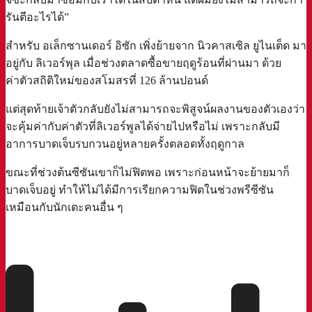
รันตีอะไรได้”
สำหรับ อเล็กซานเดอร์ อิซัก เพิ่งย้ายจาก นิวคาสเซิล ยูไนเต็ด มา
อยู่กับ ลิเวอร์พุล เมื่อช่วงตลาดซื้อขายฤดูร้อนที่ผ่านมา ด้วย
ค่าตัวสถิติใหม่ของสโมสรที่ 126 ล้านปอนด์
แต่สุดท้ายเจ้าตัวกลับยังไม่สามารถจะพิสูจน์ผลงานของตัวเองว่า
จะคุ้มค่ากับค่าตัวที่ลิเวอร์พูลได้จ่ายไปหรือไม่ เพราะกลับมี
อาการบาดเจ็บรบกวนอยู่หลายครั้งตลอดทั้งฤดูกาล
ขณะที่ช่วงต้นซีซันเขาก็ไม่ฟิตพอ เพราะก่อนหน้าจะย้ายมาก็
บาดเจ็บอยู่ ทำให้ไม่ได้มีการเรียกความฟิตในช่วงพรีซีซัน
เหมือนกับนักเตะคนอื่น ๆ