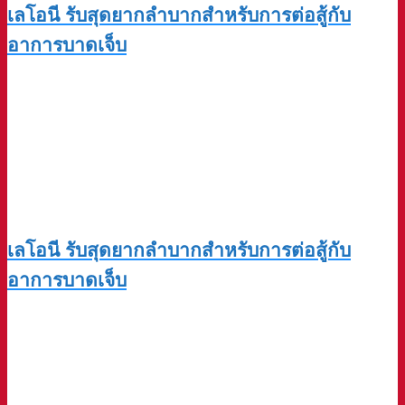
เลโอนี รับสุดยากลำบากสำหรับการต่อสู้กับ
อาการบาดเจ็บ
เลโอนี รับสุดยากลำบากสำหรับการต่อสู้กับ
อาการบาดเจ็บ