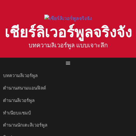
Skip
to
content
เชียร์ลิเวอร์พูลจริงจัง
บทความลิเวอร์พูล แบบเจาะลึก
บทความลิเวอร์พูล
ตำนานสนามแอนฟิลด์
ตำนานลิเวอร์พูล
ทำเนียบแชมป์
ตำนานนักเตะลิเวอร์พูล