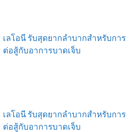
เลโอนี รับสุดยากลำบากสำหรับการ
ต่อสู้กับอาการบาดเจ็บ
เลโอนี รับสุดยากลำบากสำหรับการ
ต่อสู้กับอาการบาดเจ็บ