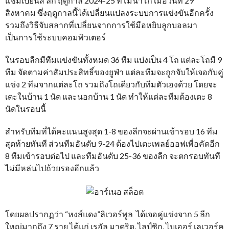
แชมเปียนส์ ลีก ฤดูกาล 2024-25 ที่โมนาโก เมื่อวันที่ 29
สิงหาคม ซึ่งฤดูกาลนี้ได้เปลี่ยนแปลงระบบการแข่งขันอีกครั้ง
รวมถึงวิธีจับสลากที่เปลี่ยนจากการใช้มือหยิบลูกบอลมา
เป็นการใช้ระบบคอมพิวเตอร์
ในรอบลีกมีทีมแข่งขันทั้งหมด 36 ทีม แบ่งเป็น 4 โถ แต่ละโถมี 9
ทีม จัดตามค่าสัมประสิทธิ์ของยูฟ่า แต่ละทีมจะถูกจับให้เจอกับคู่
แข่ง 2 ทีมจากแต่ละโถ รวมถึงโถเดียวกับทีมตัวเองด้วย โดยจะ
เตะในบ้าน 1 นัด และนอกบ้าน 1 นัด ทำให้แต่ละทีมต้องเตะ 8
นัดในรอบนี้
สำหรับทีมที่ได้คะแนนสูงสุด 1-8 ของลีกจะผ่านเข้ารอบ 16 ทีม
สุดท้ายทันที ส่วนทีมอันดับ 9-24 ต้องไปเตะเพลย์ออฟเพื่อคัดอีก
8 ทีมเข้ารอบต่อไป และทีมอันดับ 25-36 ของลีก จะตกรอบทันที
ไม่มีหล่นไปถ้วยรองอีกแล้ว
โดยผลปรากฏว่า “หงส์แดง”ลิเวอร์พูล ได้เจอคู่แข่งจาก 5 ลีก
ใหญ่มากถึง 7 ราย ได้แก่ เรอัล มาดริด, ไลป์ซิก, ไบเออร์ เลเวอร์คู