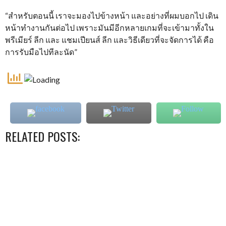
“สำหรับตอนนี้ เราจะมองไปข้างหน้า และอย่างที่ผมบอกไป เดิน
หน้าทำงานกันต่อไป เพราะมันมีอีกหลายเกมที่จะเข้ามาทั้งใน
พรีเมียร์ ลีก และ แชมเปียนส์ ลีก และวิธีเดียวที่จะจัดการได้ คือ
การรับมือไปทีละนัด”
RELATED POSTS: