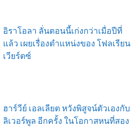
อิราโอลา ลั่นตอนนี้เก่งกว่าเมื่อปีที่
แล้ว เผยเรื่องตำแหน่งของ โฟลเรียน
เวียร์ตซ์
ฮาร์วีย์ เอลเลียต หวังพิสูจน์ตัวเองกับ
ลิเวอร์พูล อีกครั้ง ในโอกาสหนที่สอง