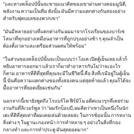
“และทางคล็อปป์นั้นจะขายแนวคิดของเขาผ่านทางคอมมูนิตี,
พลังงาน ความเป็นทีม ดังนั้น มันมีความแตกต่างกันสองอย่าง
สำหรับฟุตบอลของพวกเขา”
“มันมีหลายอย่างที่แตกต่างกัน ผมมาจากโรงเรียนของบาร์เซ
โลนาที่ทุกอย่างเหมือนอาหารที่ถูกปรุงอย่างช้า ๆ คุณจำเป็น
ต้องตั้งเวลาและเตรียมส่วนผสมให้พร้อม”
“ในส่วนของคล็อปป์นั้นจะเป็นแบบว่า โอเค เปิดตู้เย็นเลย แล้วก็
หยิบอาหารออกมา แล้วเราก็มาทำอาหารกันไม่ว่าจะอะไร
ก็ตาม อาหารที่ดีที่สุดที่คุณจะมีในชีวิตนี้ คือ สิ่งที่เรมีอยู่ในตู้เย็น
นี้ นั่นคือความแตกต่างของทั้งสองคน แต่สุดท้ายแล้ว คุณก็ได้จะ
มื้ออาหารที่ยอดเยี่ยมเช่นกัน”
นอกจากนี้เขายังพูดถึง โรแบร์โต ฟีร์มิโน อดีตแนวรุกที่เคยร่วม
งานกันที่ลิเวอร์พูล ว่า “ผมรักบ็อบบี, ผมคิดว่าเขาเป็นหนึ่งในนัก
เตะที่ดีที่สุดเท่าที่ผมเคยเล่นด้วยเลยล่ะ ในการซ้อมนั้น การทงาน
สิ่งต่าง ๆ ในฐานะกองหน้า การทำหลาย ๆ อย่างในสิ่งที่กอง
กลางทำ และการทำประตู มันสุดยอดมาก”