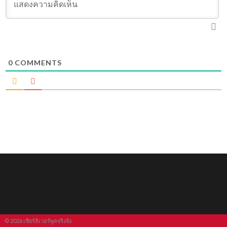
0
COMMENTS
© 2026 เชียร์ลิเวอร์พูลจริงจัง