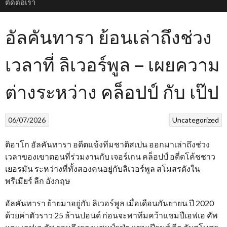
ติดต่อเรา
อัลคันทารา ย้อนเล่าถึงช่วง
เวลาที่ ลิเวอร์พูล – เผยความ
ต่างระหว่าง คล็อปป์ กับ เป๊ป
06/07/2026
Uncategorized
ติอาโก อัลคันทารา อดีตแข้งทีมชาติสเปน ออกมาเล่าถึงช่วง
เวลาของเขาตอนที่ร่วมงานกับ เจอร์เกน คล็อปป์ อดี่ตโค้ชชาว
เยอรมัน ระหว่างที่ทั้งสองคนอยู่กับลิเวอร์พูล สโมสรดังใน
พรีเมียร์ ลีก อังกฤษ
อัลคันทารา ย้ายมาอยู่กับ ลิเวอร์พูล เมื่อเดือนกันยายน ปี 2020
ด้วยค่าตัวราว 25 ล้านปอนด์ ก่อนจะพาทีมคว้าแชมปืเอฟเอ คัพ