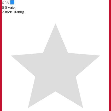
อาซ
→
0
0
votes
Article Rating