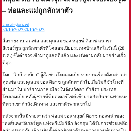
– พ่อและแม่ถูกลักพาตัว
Uncategorized
30/10/2023
30/10/2023
สื่อรายงาน คุณพ่อ และคุณแม่ของ หลุยซ์ ดิอาซ แนวรุก
ลิเวอร์พูล ถูกลักพาตัวที่โคลอมเบียประเทศบ้านเกิดในวันนี้ (28
ต.ค.) ซึ่งตำรวจเข้ามาดูแลคดีแล้ว และเร่งตามกลับมาอย่างเร็ว
ที่สุด
โดย “วิกกี ดาบียา” ผู้สื่อข่าวโคลอมเบีย รายงานเรื่องดังกล่าวว่า
คุณพ่อ และคุณแม่ของ ดิอาซ ถูกลักพาตัวไปเมื่อไม่กี่ชั่วโมงที่
ผ่านมาใน บาร์รานกาส เมืองในจังหวัดลา กัวฮิรา ประเทศ
โคลอมเบีย หลังผู้ชายที่ขี่มอเตอร์ไซค์เข้ามาสกัดกั้นยานพาหนะ
ที่พวกเขากำลังเดินทาง และพาตัวพวกเขาไป
หลังจากนั้นมีรายงานว่า พ่อแม่ของ หลุยส์ ดิอาซ กองหน้าของ
“หงส์แดง”ลิเวอร์พูล แห่งพรีเมียร์ลีก อังกฤษ ได้รับการช่วยเหลือ
อย่างปลอดภัยแล้ว หลังทั้งคู่ถูกลักพาตัวระหว่างการเดินทางใน