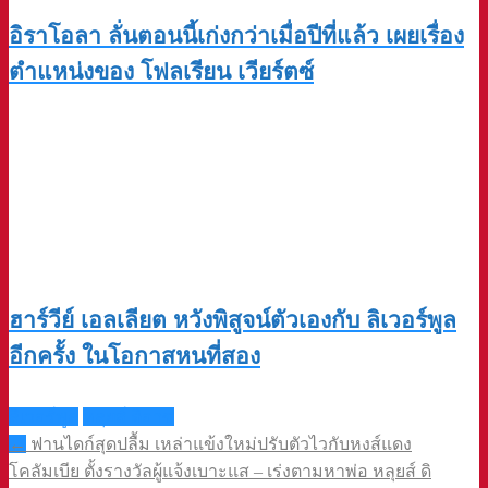
อิราโอลา ลั่นตอนนี้เก่งกว่าเมื่อปีที่แล้ว เผยเรื่อง
ตำแหน่งของ โฟลเรียน เวียร์ตซ์
ฮาร์วีย์ เอลเลียต หวังพิสูจน์ตัวเองกับ ลิเวอร์พูล
อีกครั้ง ในโอกาสหนที่สอง
ลิเวอร์พูล
หลุยส์ ดิอาซ
Post
←
ฟานไดก์สุดปลื้ม เหล่าแข้งใหม่ปรับตัวไวกับหงส์แดง
navigation
โคลัมเบีย ตั้งรางวัลผู้แจ้งเบาะแส – เร่งตามหาพ่อ หลุยส์ ดิ