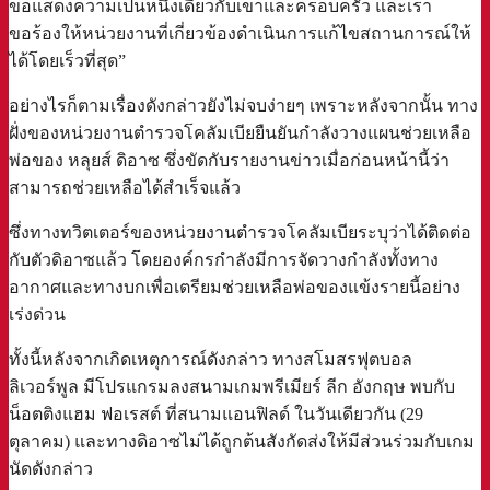
ขอแสดงความเป็นหนึ่งเดียวกับเขาและครอบครัว และเรา
ขอร้องให้หน่วยงานที่เกี่ยวข้องดำเนินการแก้ไขสถานการณ์ให้
ได้โดยเร็วที่สุด”
อย่างไรก็ตามเรื่องดังกล่าวยังไม่จบง่ายๆ เพราะหลังจากนั้น ทาง
ฝั่งของหน่วยงานตำรวจโคลัมเบียยืนยันกำลังวางแผนช่วยเหลือ
พ่อของ หลุยส์ ดิอาซ ซึ่งขัดกับรายงานข่าวเมื่อก่อนหน้านี้ว่า
สามารถช่วยเหลือได้สำเร็จแล้ว
ซึ่งทางทวิตเตอร์ของหน่วยงานตำรวจโคลัมเบียระบุว่าได้ติดต่อ
กับตัวดิอาซแล้ว โดยองค์กรกำลังมีการจัดวางกำลังทั้งทาง
อากาศและทางบกเพื่อเตรียมช่วยเหลือพ่อของแข้งรายนี้อย่าง
เร่งด่วน
ทั้งนี้หลังจากเกิดเหตุการณ์ดังกล่าว ทางสโมสรฟุตบอล
ลิเวอร์พูล มีโปรแกรมลงสนามเกมพรีเมียร์ ลีก อังกฤษ พบกับ
น็อตติงแฮม ฟอเรสต์ ที่สนามแอนฟิลด์ ในวันเดียวกัน (29
ตุลาคม) และทางดิอาซไม่ได้ถูกต้นสังกัดส่งให้มีส่วนร่วมกับเกม
นัดดังกล่าว