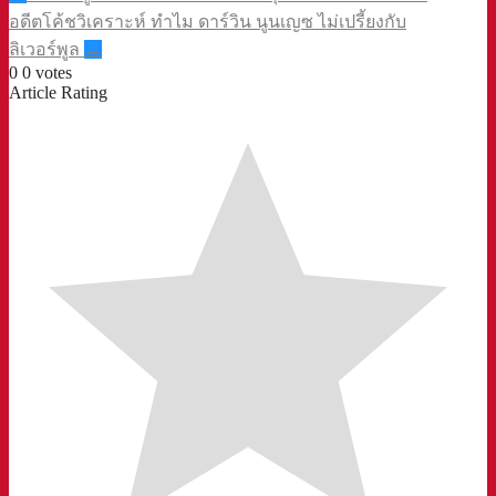
navigation
อดีตโค้ชวิเคราะห์ ทำไม ดาร์วิน นูนเญซ ไม่เปรี้ยงกับ
ลิเวอร์พูล
→
0
0
votes
Article Rating