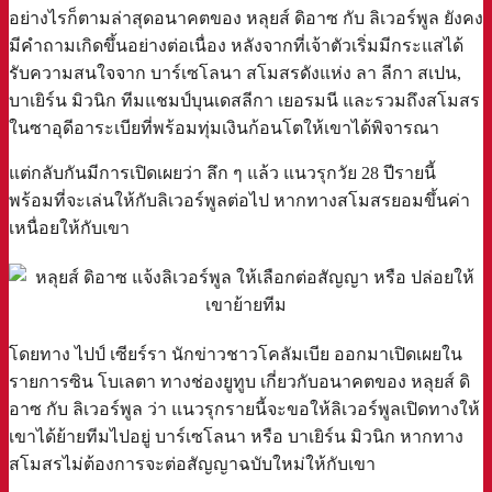
อย่างไรก็ตามล่าสุดอนาคตของ หลุยส์ ดิอาซ กับ ลิเวอร์พูล ยังคง
มีคำถามเกิดขึ้นอย่างต่อเนื่อง หลังจากที่เจ้าตัวเริ่มมีกระแสได้
รับความสนใจจาก บาร์เซโลนา สโมสรดังแห่ง ลา ลีกา สเปน,
บาเยิร์น มิวนิก ทีมแชมป์บุนเดสลีกา เยอรมนี และรวมถึงสโมสร
ในซาอุดีอาระเบียที่พร้อมทุ่มเงินก้อนโตให้เขาได้พิจารณา
แต่กลับกันมีการเปิดเผยว่า ลึก ๆ แล้ว แนวรุกวัย 28 ปีรายนี้
พร้อมที่จะเล่นให้กับลิเวอร์พูลต่อไป หากทางสโมสรยอมขึ้นค่า
เหนื่อยให้กับเขา
โดยทาง ไปป์ เซียร์รา นักข่าวชาวโคลัมเบีย ออกมาเปิดเผยใน
รายการซิน โบเลตา ทางช่องยูทูบ เกี่ยวกับอนาคตของ หลุยส์ ดิ
อาซ กับ ลิเวอร์พูล ว่า แนวรุกรายนี้จะขอให้ลิเวอร์พูลเปิดทางให้
เขาได้ย้ายทีมไปอยู่ บาร์เซโลนา หรือ บาเยิร์น มิวนิก หากทาง
สโมสรไม่ต้องการจะต่อสัญญาฉบับใหม่ให้กับเขา