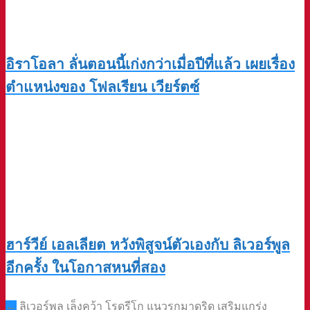
อิราโอลา ลั่นตอนนี้เก่งกว่าเมื่อปีที่แล้ว เผยเรื่อง
ตำแหน่งของ โฟลเรียน เวียร์ตซ์
ฮาร์วีย์ เอลเลียต หวังพิสูจน์ตัวเองกับ ลิเวอร์พูล
อีกครั้ง ในโอกาสหนที่สอง
Post
←
ลิเวอร์พูล เล็งคว้า โรดรีโก แนวรุกมาดริด เสริมแกร่ง