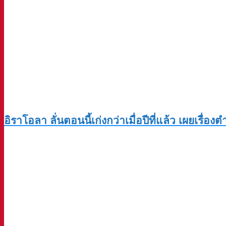
อิราโอลา ลั่นตอนนี้เก่งกว่าเมื่อปีที่แล้ว เผยเรื่อ