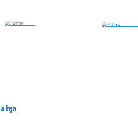
Tweet
ติดตาม
อร์พูล