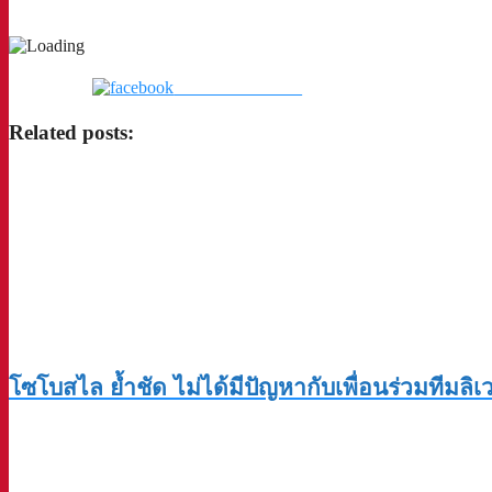
แชร์บน Facebook
Related posts:
โซโบสไล ย้ำชัด ไม่ได้มีปัญหากับเพื่อนร่วมทีมลิเว