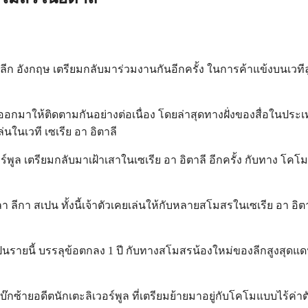
ลีก อังกฤษ เตรียมกลับมาร่วมงานกันอีกครั้ง ในการค้าแข้งบนเวที
ออกมาให้ติดตามกันอย่างต่อเนื่อง โดยล่าสุดทางฝั่งของสื่อในประเ
่นในเวที เซเรีย อา อิตาลี
พูล เตรียมกลับมาเฝ้าเสาในเซเรีย อา อิตาลี อีกครั้ง กับทาง โคโม 
า ลีกา สเปน ทั้งนี้เจ้าตัวเคยเล่นให้กับหลายสโมสรในเซเรีย อา อิตาล
ปนรายนี้ บรรลุข้อตกลง 1 ปี กับทางสโมสรน้องใหม่ของลีกสูงสุดแ
กซ้ายอดีตนักเตะลิเวอร์พูล ที่เตรียมย้ายมาอยู่กับโคโมแบบไร้ค่าต