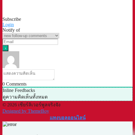
Subscribe
Login
Notify of
0
Comments
Inline Feedbacks
ดูความคิดเห็นทั้งหมด
© 2026 เชียร์ลิเวอร์พูลจริงจัง
Designed by ThemeBoy
แทงบอลออนไลน์