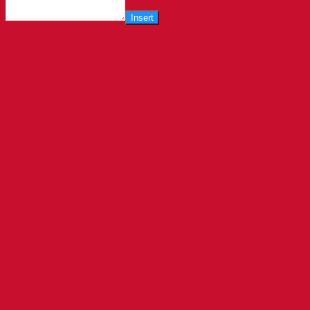
Insert