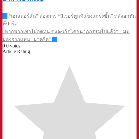
Post
←
“เฮนเดอร์สัน” ต้องการ “ลิเวอร์พูลที่แข็งแกร่งขึ้น” หลังอกหัก
navigation
ที่ปารีส
“หากพวกเขาไม่อดทน คงจะเกิดโศกนาฏกรรมไปแล้ว” – มุม
มองจากแฟน “มาดริด”
→
0
0
votes
Article Rating