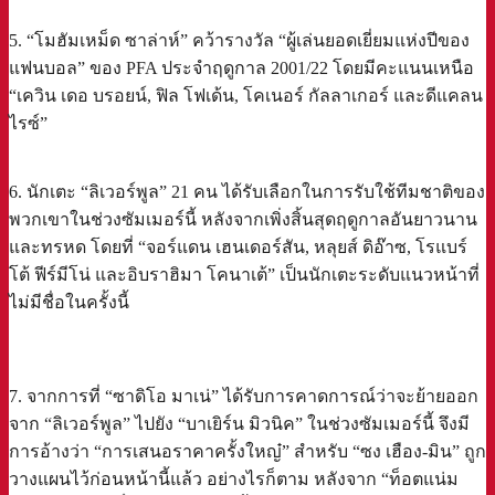
5. “โมฮัมเหม็ด ซาล่าห์” คว้ารางวัล “ผู้เล่นยอดเยี่ยมแห่งปีของ
แฟนบอล” ของ PFA ประจำฤดูกาล 2001/22 โดยมีคะแนนเหนือ
“เควิน เดอ บรอยน์, ฟิล โฟเด้น, โคเนอร์ กัลลาเกอร์ และดีแคลน
ไรซ์”
a
6. นักเตะ “ลิเวอร์พูล” 21 คน ได้รับเลือกในการรับใช้ทีมชาติของ
พวกเขาในช่วงซัมเมอร์นี้ หลังจากเพิ่งสิ้นสุดฤดูกาลอันยาวนาน
และทรหด โดยที่ “จอร์แดน เฮนเดอร์สัน, หลุยส์ ดิอ๊าซ, โรแบร์
โต้ ฟีร์มีโน่ และอิบราฮิมา โคนาเต้” เป็นนักเตะระดับแนวหน้าที่
ไม่มีชื่อในครั้งนี้
a
7. จากการที่ “ซาดิโอ มาเน่” ได้รับการคาดการณ์ว่าจะย้ายออก
จาก “ลิเวอร์พูล” ไปยัง “บาเยิร์น มิวนิค” ในช่วงซัมเมอร์นี้ จึงมี
การอ้างว่า “การเสนอราคาครั้งใหญ๋” สำหรับ “ซง เฮือง-มิน” ถูก
วางแผนไว้ก่อนหน้านี้แล้ว อย่างไรก็ตาม หลังจาก “ท็อตแน่ม