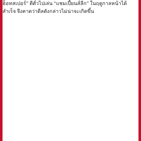
ฮ็อทสเปอร์” ตีตั๋วไปเล่น “แชมเปี้ยนส์ลีก” ในฤดูกาลหน้าได้
สำเร็จ จึงคาดว่าดีลดังกล่าวไม่น่าจะเกิดขึ้น