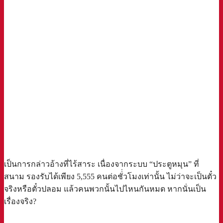
เป็นการกล่าวอ้างที่ไร้สาระ เนื่องจากระบบ “ประตูหมุน” ที่
สนาม รองรับได้เพียง 5,555 คนต่อชั่่วโมงเท่านั้น ไม่ว่าจะเป็นตั๋ว
จริงหรือตั๋วปลอม แล้วคนพวกนั้นไปไหนกันหมด หากนั่นเป็น
เรื่องจริง?
a