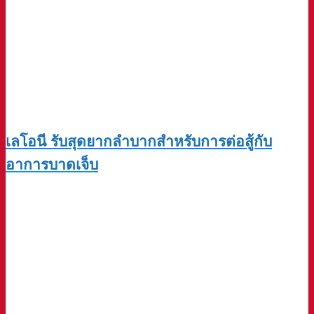
เลโอนี รับสุดยากลำบากสำหรับการต่อสู้กับ
อาการบาดเจ็บ