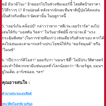
คุมิ มินามิโนะ” ย้ายออกไปในช่วงซัมเมอร์นี้ โดยติดป้ายราคา
ไว้ที่ราวๆ 17 ล้านปอนด์ หลังจากนักเตะทีมชาติญี่ปุ่นได้ลงเล่น
เป็นตัวจริงเพียง 9 นัดเท่านั้น ในฤดูกาลนี้⁣
5. “เจอร์เก้น คล็อปป์” กล่าวว่าหาก “สตีเว่น เจอร์ราร์ด” ลงไป
เล่นให้กับ “แอสตัน วิลล่า” ในวันอาทิตย์นี้ เขาน่าจะมี “แรง
กระตุ้นพิเศษ” (ในการช่วยทีมเก่า) เช่นเดียวกับตัวเขาเอง หากได้
ลงไปเล่นและสามารถสร้างประโยชน์ให้กับ “ดอร์ทมุนด์” หรือ
“ไมนซ์”⁣
6. “เป๊ป กวาร์ดิโอล่า” ยอมรับว่า “แมนฯ ซิตี้” ไม่มีประวัติศาสตร์
และทำให้พวกเขามีแฟนบอลทั่วโลกน้อยกว่า “ลิเวอร์พูล, แมนฯ
ยูไนเต็ด, อาร์เซน่อล, ฯลฯ”⁣
คุณอาจสนใจ :
ตำนานสนามแอนฟิลด์
ประวัติสโมสรลิเวอร์พูล