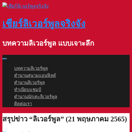
Skip
to
content
เชียร์ลิเวอร์พูลจริงจัง
บทความลิเวอร์พูล แบบเจาะลึก
บทความลิเวอร์พูล
ตำนานสนามแอนฟิลด์
ตำนานลิเวอร์พูล
ทำเนียบแชมป์
ตำนานนักเตะลิเวอร์พูล
ติดต่อเรา
สรุปข่าว “ลิเวอร์พูล” (21 พฤษภาคม 2565)⁣