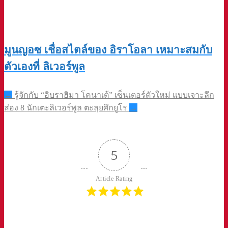
มูนญอซ เชื่อสไตล์ของ อิราโอลา เหมาะสมกับ
ตัวเองที่ ลิเวอร์พูล
Post
←
รู้จักกับ “อิบราฮิมา โคนาเต้” เซ็นเตอร์ตัวใหม่ แบบเจาะลึก
navigation
ส่อง 8 นักเตะลิเวอร์พูล ตะลุยศึกยูโร
→
5
Article Rating