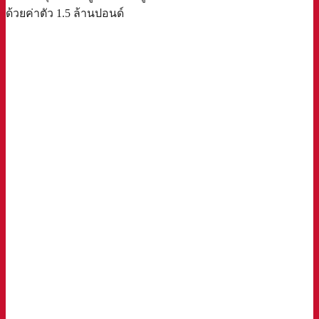
ด้วยค่าตัว 1.5 ล้านปอนด์