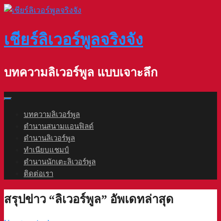
Skip
to
content
เชียร์ลิเวอร์พูลจริงจัง
บทความลิเวอร์พูล แบบเจาะลึก
บทความลิเวอร์พูล
ตำนานสนามแอนฟิลด์
ตำนานลิเวอร์พูล
ทำเนียบแชมป์
ตำนานนักเตะลิเวอร์พูล
ติดต่อเรา
สรุปข่าว “ลิเวอร์พูล” อัพเดทล่าสุด