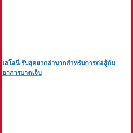
เลโอนี รับสุดยากลำบากสำหรับการต่อสู้กับ
อาการบาดเจ็บ