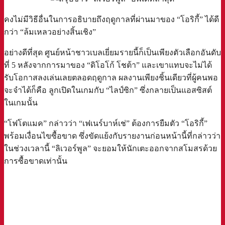
คงไม่มีวิธีอื่นในการอธิบายถึงฤดูกาลที่ผ่านมาของ “โอริกี้” ได้ดี
กว่า “ล้มเหลวอย่างสิ้นเชิง”
อย่างดีที่สุด ศูนย์หน้าชาวเบลเยี่ยมรายนี้ก็เป็นเพียงตัวเลือกอันดับ
ที่ 5 หลังจากการมาของ “ดิโอโก้ โชต้า” และเขาแทบจะไม่ได้
รับโอกาสลงเล่นเลยตลอดฤดูกาล ผลงานเพียงชิ้นเดียวที่ผู้คนพอ
จะจำได้ก็คือ ลูกเปิดในเกมกับ “ไลป์ซิก” ซึ่งกลายเป็นแอสซิสต์
ในเกมนั้น
“โฟโตแมค” กล่าวว่า “เฟเนร์บาห์เช่” ต้องการยืมตัว “โอริกี้”
พร้อมเงื่อนไขซื้อขาด ซึ่งขัดแย้งกับรายงานก่อนหน้านี้ที่กล่าวว่า
ในช่วงเวลานี้ “ลิเวอร์พูล” จะยอมให้นักเตะออกจากสโมสรด้วย
การซื้อขาดเท่านั้น