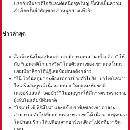
แรกกับทีมชาติไอร์แลนด์เหนือชุดใหญ่ ซึ่งนับเป็นความ
สำเร็จครั้งสำคัญของเจ้าหนูอย่างแท้จริง
a
ข่าวล่าสุด
สื่อเจ้าหนึ่งในสเปนกล่าวว่า มีการเสนอ “นาบี้ เกอิต้า” ให้
กับ “แอตเลติโก มาดริด” โดยตัวแทนของเขา แต่สโมสร
แชมป์ลาลีกาได้ปฏิเสธข้อเสนอดังกล่าว
“จินี่ ไวจ์นัลดุม” จะต้องรอการย้ายตัวไปยัง “บาร์เซโลน่า”
ให้เสร็จสมบูรณ์ เนื่องจากนายใหญ่แห่งทีมชาติ
เนเธอร์แลนด์ “เดอบัวร์” ไม่อนุญาตให้มีการตรวจร่างกาย
ผู้เล่นในแค้มป์ทีมชาติ
“โรแบร์โต้ ฟีร์มีโน่” และแก๊งบราซิลของเขา อาจจะ
สามารถกลับไปเยี่ยมบ้านของพวกเขาได้ เนื่องจากฟุตบอล
โคป้าอเมริกา ได้เปลี่ยนจากอาร์เจนติน่าไปจัดที่บราซิล
แทน