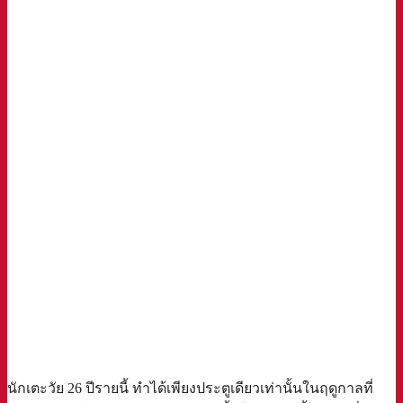
นักเตะวัย 26 ปีรายนี้ ทำได้เพียงประตูเดียวเท่านั้นในฤดูกาลที่